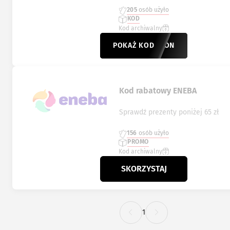
205
osób użyło
KOD
Kod archiwalny
POKAŻ KOD
DRAGON
Kod rabatowy ENEBA
Sprawdź prezenty poniżej 65 zł
156
osób użyło
PROMO
Kod archiwalny
SKORZYSTAJ
1