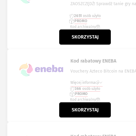
ZAOSZCZĘDŹ! Sprawdź tanie gry n
2651
osób użyło
PROMO
Kod archiwalny
SKORZYSTAJ
Kod rabatowy ENEBA
Vouchery Azteco Bitcoin na ENEB
Więcej informacji
366
osób użyło
PROMO
Kod archiwalny
SKORZYSTAJ