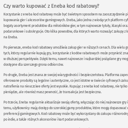
Czy warto kupować z Eneba kod rabatowy?
Korzystanie z eneba kod rabatowy może być świetnym sposobem na zaoszczędzenie p
kupowania gier i akcesoriów gamingowych. Eneba, jako jedna z wiodących platform cy
bogaty asortyment produktów dla miłośników gier, w tym najnowsze tytuły, klasyki ora
podarunkowe i subskrypcje. Oto kilka powodów, dla których warto rozważyć zakupy 
na Eneba.
Po pierwsze, eneba kod rabatowy umożliwia zakup gier w niższych cenach. Dla wielu gr
tych, którzy regularnie kupują gry, korzystanie z kodów rabatowych może przynieść zn
w dłuższej perspektywie. Dzięki temu, nawet najnowsze i najbardziej pożądane gry mogą
dostępne dla szerszego grona odbiorców.
Po drugie, Eneba jest znana ze swojej wiarygodności i bezpieczeństwa. Platforma zapew
oferowane produkty są legalne i autentyczne, co jest istotne w świecie cyfrowych zaku
natrafienia na nieuczciwe oferty jest wysokie. Kupując z eneba kod rabatowy, nie tylk
pieniądze, ale również masz pewność, że transakcja jest bezpieczna.
Po trzecie, Eneba regularnie aktualizuje swoją ofertę, włączając do niej najnowsze gry 
temu, użytkownicy mają dostęp do szerokiej gamy produktów, które mogą dopasować 
preferencji gamingowych. Kod rabatowy może być wykorzystany do zakupu różnorodny
po indie, a także różnych akcesoriów i kart podarunkowych.