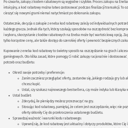
Po czwarte, zakupy z kodem rabatowym są wygodne i szybkie. Proces zakupu na Eneba j
intuicyjny, a kod rabatowy można łatwo zastosować podczas finalizacji transakcji. To o
cieszyć się nowymi grami niemal natychmiast po dokonaniu zakupu.
Ostatecznie, decyzja o zakupie z eneba kod rabatowy zależy od indywidualnych potrzeb 
każdego gracza. Jednak dla tych, którzy szukają sposobów na oszczędność bez kompro
i wyboru, skorzystanie z kodów rabatowych na Eneba może być wartościową opcją. Za
tylko korzystne ceny, ale także dostęp do szerokiej oferty i pewność bezpiecznych zak
Kupowanie z eneba kod rabatowy to świetny sposób na oszczędzanie na grach i akces
gamingowych. Oto kilka zasad, które pomogą Ci robić zakupy racjonalnie i dostosować 
potrzeb oraz budżetu:
Określ swoje potrzeby i preferencje:
Zanim zaczniesz przeglądać oferty, zastanów się, jakiego rodzaju gry lub a
chcesz kupić.
Ustal, czy szukasz najnowszego bestsellera, czy może indyka lub klasyka 
Ustal budżet:
Zdecyduj, ile pieniędzy możesz przeznaczyć na gry.
Stosując kod rabatowy, pamiętaj, że celem jest oszczędzanie, więc nie poz
oferty skłoniły Cię do przekroczenia ustalonego budżetu.
Sprawdzaj ważność i warunki kodu rabatowego:
Upewnij się, że kod rabatowy jest aktualny i dotyczy produktów, które Cię 