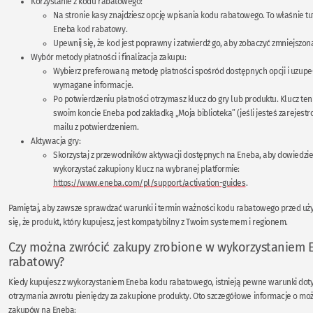
Korzystanie z kodu rabatowego:
Na stronie kasy znajdziesz opcję wpisania kodu rabatowego. To właśnie t
Eneba kod rabatowy.
Upewnij się, że kod jest poprawny i zatwierdź go, aby zobaczyć zmniejszon
Wybór metody płatności i finalizacja zakupu:
Wybierz preferowaną metodę płatności spośród dostępnych opcji i uzupeł
wymagane informacje.
Po potwierdzeniu płatności otrzymasz klucz do gry lub produktu. Klucz ten
swoim koncie Eneba pod zakładką „Moja biblioteka” (jeśli jesteś zarejest
mailu z potwierdzeniem.
Aktywacja gry:
Skorzystaj z przewodników aktywacji dostępnych na Eneba, aby dowiedzieć
wykorzystać zakupiony klucz na wybranej platformie:
https://www.eneba.com/pl/support/activation-guides
.
Pamiętaj, aby zawsze sprawdzać warunki i termin ważności kodu rabatowego przed uż
się, że produkt, który kupujesz, jest kompatybilny z Twoim systemem i regionem.
Czy można zwrócić zakupy zrobione w wykorzystaniem 
rabatowy?
Kiedy kupujesz z wykorzystaniem Eneba kodu rabatowego, istnieją pewne warunki dot
otrzymania zwrotu pieniędzy za zakupione produkty. Oto szczegółowe informacje o mo
zakupów na Eneba: