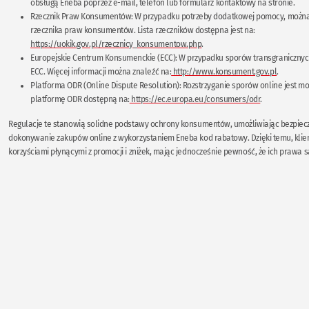
obsługą Eneba poprzez e-mail, telefon lub formularz kontaktowy na stronie.
Rzecznik Praw Konsumentów: W przypadku potrzeby dodatkowej pomocy, można 
rzecznika praw konsumentów. Lista rzeczników dostępna jest na:
https://uokik.gov.pl/rzecznicy_konsumentow.php
.
Europejskie Centrum Konsumenckie (ECC): W przypadku sporów transgraniczny
ECC. Więcej informacji można znaleźć na:
http://www.konsument.gov.pl
.
Platforma ODR (Online Dispute Resolution): Rozstrzyganie sporów online jest m
platformę ODR dostępną na:
https://ec.europa.eu/consumers/odr
.
Regulacje te stanowią solidne podstawy ochrony konsumentów, umożliwiając bezpiec
dokonywanie zakupów online z wykorzystaniem Eneba kod rabatowy. Dzięki temu, klien
korzyściami płynącymi z promocji i zniżek, mając jednocześnie pewność, że ich prawa s