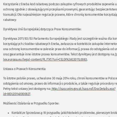
Korzystanie z Eneba kod rabatowy podczas zakupów cyfrowych produktów zapewnia 
ochronę zgodnie z obowiązującymi przepisami prawnymi, gwarantując bezpieczeństwo
transakcji. Oto najważniejsze regulacje prawne, które chronią konsumentów korzystaj
rabatowy:
Dyrektywa Unii Europejskiej dotycząca Praw Konsumentów:
Dyrektywa 2011/83/EU Parlamentu Europejskiego i Rady jest szczególnie ważna dla 
korzystających z kodów rabatowych Eneba, zwłaszcza w kontekście zakupów internet
ona ochronę konsumentów w zakresie praw do informacji, prawa do odstąpienia od 
oraz gwarantuje inne istotne prawa konsumentów. Tekst dyrektywy jest dostępny na:
h
lex.europa.eu/legal-content/PL/TXT/?uri=CELEX%3A32011L0083
.
Ustawa o Prawach Konsumenta:
To istotne polskie prawo, uchwalone 30 maja 2014 roku, chroni konsumentów w Polsce
odstąpienia od umowy, prawo do informacji o produkcie, a także reguluje procedury re
Pełny tekst ustawy jest dostępny na:
http://isap.sejm.gov.pl/isap.nsf/DocDetails.xsp?
id=WDU20140000827
.
Możliwości Działania w Przypadku Sporów:
Kontakt ze Sprzedawcą: W przypadku jakichkolwiek problemów, pierwszym krokie