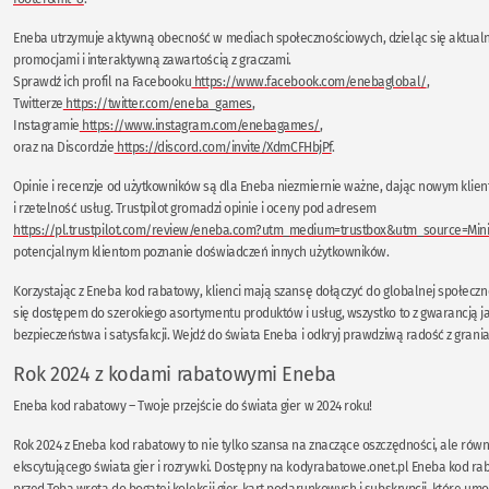
Eneba utrzymuje aktywną obecność w mediach społecznościowych, dzieląc się aktual
promocjami i interaktywną zawartością z graczami.
Sprawdź ich profil na Facebooku
https://www.facebook.com/enebaglobal/
,
Twitterze
https://twitter.com/eneba_games
,
Instagramie
https://www.instagram.com/enebagames/
,
oraz na Discordzie
https://discord.com/invite/XdmCFHbjPf
.
Opinie i recenzje od użytkowników są dla Eneba niezmiernie ważne, dając nowym klie
i rzetelność usług. Trustpilot gromadzi opinie i oceny pod adresem
https://pl.trustpilot.com/review/eneba.com?utm_medium=trustbox&utm_source=Min
potencjalnym klientom poznanie doświadczeń innych użytkowników.
Korzystając z Eneba kod rabatowy, klienci mają szansę dołączyć do globalnej społeczno
się dostępem do szerokiego asortymentu produktów i usług, wszystko to z gwarancją ja
bezpieczeństwa i satysfakcji. Wejdź do świata Eneba i odkryj prawdziwą radość z grania
Rok 2024 z kodami rabatowymi Eneba
Eneba kod rabatowy – Twoje przejście do świata gier w 2024 roku!
Rok 2024 z Eneba kod rabatowy to nie tylko szansa na znaczące oszczędności, ale równ
ekscytującego świata gier i rozrywki. Dostępny na kodyrabatowe.onet.pl Eneba kod ra
przed Tobą wrota do bogatej kolekcji gier, kart podarunkowych i subskrypcji, które umo