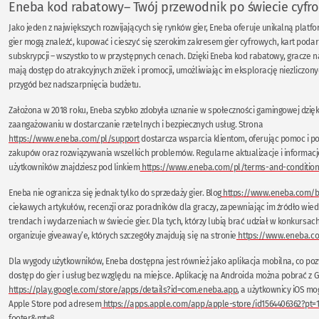
Eneba kod rabatowy– Twój przewodnik po świecie cyfro
Jako jeden z największych rozwijających się rynków gier, Eneba oferuje unikalną platfo
gier mogą znaleźć, kupować i cieszyć się szerokim zakresem gier cyfrowych, kart poda
subskrypcji – wszystko to w przystępnych cenach. Dzięki Eneba kod rabatowy, gracze n
mają dostęp do atrakcyjnych zniżek i promocji, umożliwiając im eksplorację niezliczony
przygód bez nadszarpnięcia budżetu.
Założona w 2018 roku, Eneba szybko zdobyła uznanie w społeczności gamingowej dzię
zaangażowaniu w dostarczanie rzetelnych i bezpiecznych usług. Strona
https://www.eneba.com/pl/support
dostarcza wsparcia klientom, oferując pomoc i p
zakupów oraz rozwiązywania wszelkich problemów. Regularne aktualizacje i informac
użytkowników znajdziesz pod linkiem
https://www.eneba.com/pl/terms-and-conditio
Eneba nie ogranicza się jednak tylko do sprzedaży gier. Blog
https://www.eneba.com/b
ciekawych artykułów, recenzji oraz poradników dla graczy, zapewniając im źródło wie
trendach i wydarzeniach w świecie gier. Dla tych, którzy lubią brać udział w konkursac
organizuje giveaway’e, których szczegóły znajdują się na stronie
https://www.eneba.c
Dla wygody użytkowników, Eneba dostępna jest również jako aplikacja mobilna, co po
dostęp do gier i usług bez względu na miejsce. Aplikację na Androida można pobrać z 
https://play.google.com/store/apps/details?id=com.eneba.app
, a użytkownicy iOS mo
Apple Store pod adresem
https://apps.apple.com/app/apple-store/id1564406362?pt=
footer&mt=8
.