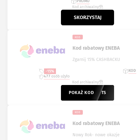
PROMO
Kod archiwalny
SKORZYSTAJ
KOD
Kod rabatowy ENEBA
Zgarnij 15% CASHBACKU
KOD
-15%
477
osób użyło
Kod archiwalny
POKAŻ KOD
MOREPTS
KOD
Kod rabatowy ENEBA
Nowy Rok- nowe okazje