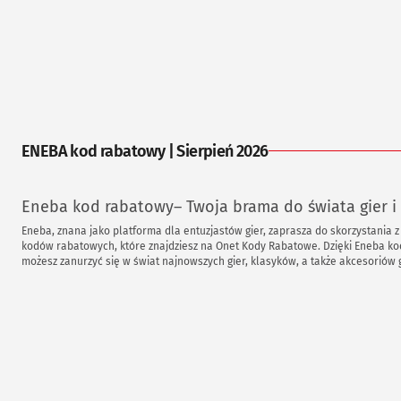
ENEBA kod rabatowy | Sierpień 2026
Eneba kod rabatowy– Twoja brama do świata gier i 
Eneba, znana jako platforma dla entuzjastów gier, zaprasza do skorzystania z
kodów rabatowych, które znajdziesz na Onet Kody Rabatowe. Dzięki Eneba ko
możesz zanurzyć się w świat najnowszych gier, klasyków, a także akcesorió
oferowanych po korzystnych cenach. Czy to najnowsza gra AAA, indie hit, czy t
podarunkowa do ulubionej platformy - Eneba oferuje szeroki wybór produkt
gracza. Skorzystaj z Eneba kod rabatowy dostępnego na Onet Kody Rabatowe
zrealizować swoją pasję do gier i multimedialnej rozrywki, zachowując przy 
swoim budżetem.