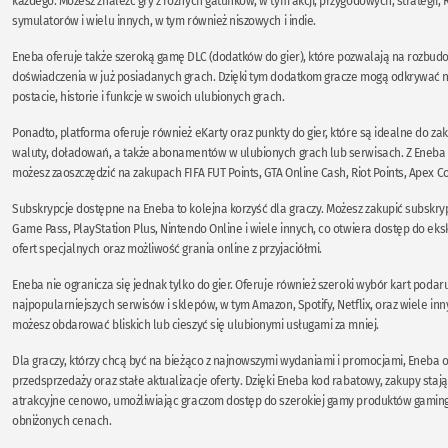
każdego. Możesz znaleźć gry z różnych gatunków, w tym akcji, przygodowych, strategii,
symulatorów i wielu innych, w tym również niszowych i indie.
Eneba oferuje także szeroką gamę DLC (dodatków do gier), które pozwalają na rozbud
doświadczenia w już posiadanych grach. Dzięki tym dodatkom gracze mogą odkrywać 
postacie, historie i funkcje w swoich ulubionych grach.
Ponadto, platforma oferuje również eKarty oraz punkty do gier, które są idealne do za
waluty, doładowań, a także abonamentów w ulubionych grach lub serwisach. Z Eneba
możesz zaoszczędzić na zakupach FIFA FUT Points, GTA Online Cash, Riot Points, Apex Coi
Subskrypcje dostępne na Eneba to kolejna korzyść dla graczy. Możesz zakupić subskryp
Game Pass, PlayStation Plus, Nintendo Online i wiele innych, co otwiera dostęp do eks
ofert specjalnych oraz możliwość grania online z przyjaciółmi.
Eneba nie ogranicza się jednak tylko do gier. Oferuje również szeroki wybór kart pod
najpopularniejszych serwisów i sklepów, w tym Amazon, Spotify, Netflix, oraz wiele inn
możesz obdarować bliskich lub cieszyć się ulubionymi usługami za mniej.
Dla graczy, którzy chcą być na bieżąco z najnowszymi wydaniami i promocjami, Eneba o
przedsprzedaży oraz stałe aktualizacje oferty. Dzięki Eneba kod rabatowy, zakupy stają 
atrakcyjne cenowo, umożliwiając graczom dostęp do szerokiej gamy produktów gami
obniżonych cenach.