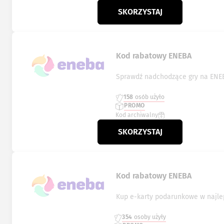
SKORZYSTAJ
Kod rabatowy ENEBA
Sprawdź nadchodzące gry na ENE
158
osób użyło
PROMO
Kod archiwalny
SKORZYSTAJ
Kod rabatowy ENEBA
Kup e-karty podarunkowe w najle
354
osoby użyły