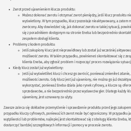
Zwrot przed ujawnieniem klucza produktu:
Możesz dokonać zwrotu i otrzymać zwrot pieniędzy, jeśli klucz produktu nie
wyświetlony. W tym przypadku, klucz pozostaje nieaktywowany, a zatem 
zwrócony. Aby dowiedzieć się, jak dokonać zwrotu w takiej sytuacji, powi
się z poradnikiem dostępnym na stronie Eneba lub bezpośrednio skontakt
zespołem obsługi klienta.
Problemy z kodem produktu:
Jeśli zakupiony klucz jest nieprawidłowy lub został już wcześniej aktywowa
możliwość zwrotu. W takim przypadku, powinieneś skontaktować się z zes
klienta Eneba, aby zgłosić problem i rozpocząć proces rozwiązania sytuacji
Kiedy klucz został już wyświetlony:
Jeśli już wyświetliłeś klucz i chcesz go zwrócić, ponieważ zmieniłeś zdanie,
możliwości zwrotu. Gdy klucz jest już ujawniony, nie można go już dezak
wykorzystać, ponieważ Eneba działa jako rynek cyfrowy, a klucze są ofer
sprzedawców, a nie bezpośrednio przez wydawców gier. Dlatego każdy kluc
ujawniony, jest uznawany za użyty.
Zawsze zaleca się dokładne przemyślenie i sprawdzenie produktu przed jego zakupem
przypadku kluczy cyfrowych, ponieważ ich zwrot może być ograniczony. W przypadku j
wątpliwości lub problemów, najlepiej jest skontaktować się z obsługą klienta Eneba, 
dostarczyć bardziej szczegółowych informacji i pomocy w procesie zwrotu.