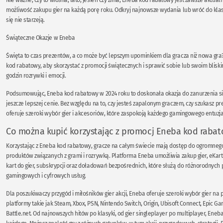
możliwość zakupu gier na każdą porę roku. Odkryj najnowsze wydania lub wróć do klas
się nie starzeją.
Świąteczne Okazje w Eneba
Święta to czas prezentów, a co może być lepszym upominkiem dla gracza niż nowa gra
kod rabatowy, aby skorzystać z promocji świątecznych i sprawić sobie lub swoim blisk
godzin rozrywki i emocji.
Podsumowując, Eneba kod rabatowy w 2024 roku to doskonała okazja do zanurzenia się
jeszcze lepszej cenie. Bez względu na to, czy jesteś zapalonym graczem, czy szukasz p
oferuje szeroki wybór gier i akcesoriów, które zaspokoją każdego gamingowego entuzja
Co można kupić korzystając z promocj Eneba kod raba
Korzystając z Eneba kod rabatowy, gracze na całym świecie mają dostęp do ogromne
produktów związanych z grami i rozrywką. Platforma Eneba umożliwia zakup gier, eKart,
kart do gier, subskrypcji oraz doładowań bezpośrednich, które służą do różnorodnych 
gamingowych i cyfrowych usług.
Dla poszukiwaczy przygód i miłośników gier akcji, Eneba oferuje szeroki wybór gier na
platformy takie jak Steam, Xbox, PSN, Nintendo Switch, Origin, Ubisoft Connect, Epic G
Battle.net. Od najnowszych hitów po klasyki, od gier singleplayer po multiplayer, Eneb