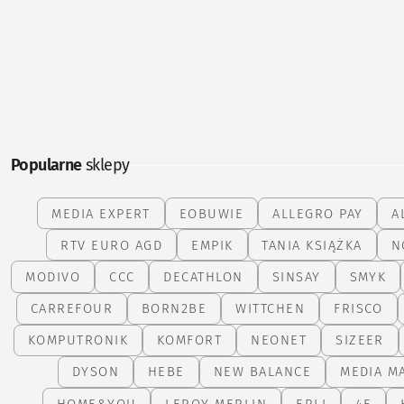
Popularne
sklepy
MEDIA EXPERT
EOBUWIE
ALLEGRO PAY
A
RTV EURO AGD
EMPIK
TANIA KSIĄŻKA
N
MODIVO
CCC
DECATHLON
SINSAY
SMYK
CARREFOUR
BORN2BE
WITTCHEN
FRISCO
KOMPUTRONIK
KOMFORT
NEONET
SIZEER
DYSON
HEBE
NEW BALANCE
MEDIA M
HOME&YOU
LEROY MERLIN
ERLI
4F