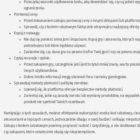
Przeczytaj warunki użytkowania kodu, aby dowiedzieć się, czy są jakieś wyj
ograniczenia.
Porównaj ceny:
Przed dokonaniem zakupu porównaj ceny z innymi sklepami lub platform
Sprawdź, czy z kodem rabatowym faktycznie otrzymujesz najlepszą ofertę 
Kupuj z rozwagą:
Nie daj się ponieść emocjom i impulsom. Kupuj gry i akcesoria, których n
potrzebujesz lub które będziesz używać.
Zastanów się, czy dana gra na pewno trafi w Twój gust i czy na pewno znajd
Czytaj recenzje i opinie:
Przed zakupem gry, szczególnie jeśli jest to tytuł mniej znany, warto poszuka
innych użytkowników.
Dobre źródło informacji mogą stanowić fora i serwisy gamingowe.
Sprawdzaj metody płatności i politykę zwrotów:
Upewnij się, że platforma oferuje bezpieczne metody płatności.
Zorientuj się, jakie są zasady zwrotu lub wymiany produktów, na wypadek
produkt nie spełniał Twoich oczekiwań.
Pamiętając o tych zasadach, możesz efektywnie wykorzystać eneba kod rabatowy, ciesz
akcesoriami w lepszych cenach, jednocześnie dbając o swój budżet i unikając niepot
Zakupy z kodem rabatowym powinny przynosić radość i satysfakcję, a nie skutkować 
czy zakupami, które ostatecznie okażą się nieprzemyślane.