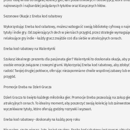
najnowszych i najbardziej pożądanych tytułów oraz klasycznych hitów.
Sezonowe Okazje z Eneba kod rabatowy
Wykorzystując Eneba kod rabatowy, możesz wzbogacić swoją bibliotekę cyfrową o najn
tytuły i indie gry. Od zapierających dech w piersiach przygód, przez strategie wymagają
relaksujące gry indie – każdy gracz znajdzie coś dla siebie w atrakcyjnych cenach.
Eneba kod rabatowy na Walentynki
Szukasz idealnego prezentu dla pasjonata gier? Walentynki to doskonała okazja, aby 
osobie emocje związane z nowymi grami. Wykorzystaj Eneba kod rabatowy, aby zdobyć 
radość Twojej drugiej połówce, oferując niezapomniane chwile wspólnej zabawy lub 
przygód.
Promocje Eneba na Dzień Gracza
Dzień Gracza to święto każdego miłośnika gier. Promocje Eneba pozwalają na zakup gi
atrakcyjnych cenach. To idealny moment, aby poszerzyć swoją kolekcję lub zainwesto
wyczekiwane tytuły, które oferują godziny rozrywki i wyzwań.
Eneba kod rabatowy- doskonały na każdą porę roku
Nie ważne, czy to wiosna, lato, jesień czy zima, Eneba kod rabatowy jest zawsze aktualny