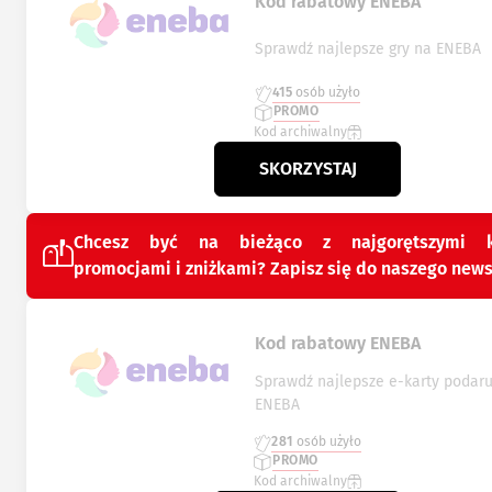
Kod rabatowy ENEBA
Sprawdź najlepsze gry na ENEBA
415
osób użyło
PROMO
Kod archiwalny
SKORZYSTAJ
Chcesz być na bieżąco z najgorętszymi k
promocjami i zniżkami? Zapisz się do naszego news
Kod rabatowy ENEBA
Sprawdź najlepsze e-karty podar
ENEBA
281
osób użyło
PROMO
Kod archiwalny