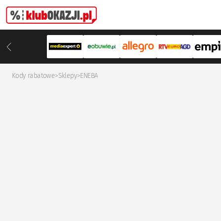
Kody rabatowe
>
Sklepy
>
ENEBA