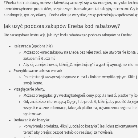
Z Eneba kod rabatowy, możesz z łatwością zanurzyć się w świecie gier, rozrywki i technol
szerokim wyborem produktów, bezpiecznymi transakcjami i atrakcyjnymi cenami. Czy to 
subskrypcje, gry, czy eKarty – Eneba oferuje wszystko, czego potrzebują współcześni gr
Jak użyć podczas zakupów Eneba kod rabatowy?
Oto szczegółowa instrukcja, jak użyć kodu rabatowego podczas zakupów na Eneba:
Rejestracja (opcjonalnie):
Możesz dokonać zakupów na Eneba bez rejestracji, ale utworzenie konta u
zakupami i kluczami.
Aby się zarejestrować, kliknij „Zarejestruj się” i wypełnij wymagane inform
Zweryfikowanie adresu e-mail:
Po rejestracji zazwyczaj otrzymasz e-mail z linkiem weryfikacyjnym. Klikni
swoje konto.
Przeglądanie oferty:
Możesz przeglądać gry według kategorii, ceny, popularności, platformy itp
Gdy znajdziesz interesującą Cię grę lub produkt, kliknij, aby przejść do jeg
wszystkie ważne informacje, takie jak platforma, ograniczenia regionalne
systemowe.
Dodawanie do koszyka:
Po wybraniu produktu, kliknij „Dodaj do koszyka”, jeśli chcesz kontynuowa
teraz”, aby przejść bezpośrednio do realizacji zamówienia.