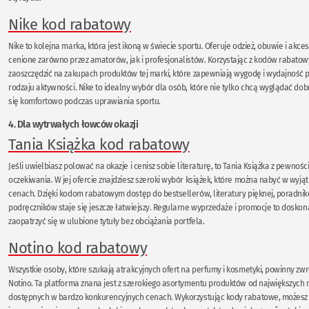
Nike kod rabatowy
Nike to kolejna marka, która jest ikoną w świecie sportu. Oferuje odzież, obuwie i akces
cenione zarówno przez amatorów, jak i profesjonalistów. Korzystając z kodów rabatow
zaoszczędzić na zakupach produktów tej marki, które zapewniają wygodę i wydajność
rodzaju aktywności. Nike to idealny wybór dla osób, które nie tylko chcą wyglądać dobr
się komfortowo podczas uprawiania sportu.
4. Dla wytrwałych łowców okazji
Tania Książka kod rabatowy
Jeśli uwielbiasz polować na okazje i cenisz sobie literaturę, to Tania Książka z pewnośc
oczekiwania. W jej ofercie znajdziesz szeroki wybór książek, które można nabyć w wyj
cenach. Dzięki kodom rabatowym dostęp do bestsellerów, literatury pięknej, poradnik
podręczników staje się jeszcze łatwiejszy. Regularne wyprzedaże i promocje to doskona
zaopatrzyć się w ulubione tytuły bez obciążania portfela.
Notino kod rabatowy
Wszystkie osoby, które szukają atrakcyjnych ofert na perfumy i kosmetyki, powinny zw
Notino. Ta platforma znana jest z szerokiego asortymentu produktów od największych 
dostępnych w bardzo konkurencyjnych cenach. Wykorzystując kody rabatowe, możesz 