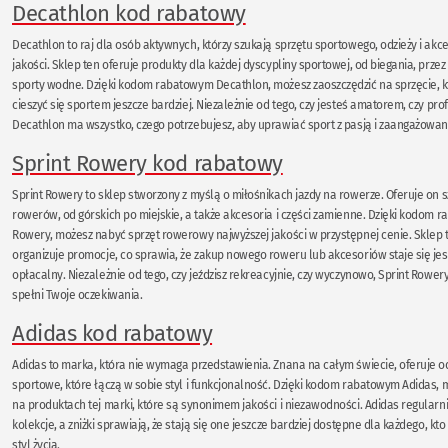
Decathlon kod rabatowy
Decathlon to raj dla osób aktywnych, którzy szukają sprzętu sportowego, odzieży i akc
jakości. Sklep ten oferuje produkty dla każdej dyscypliny sportowej, od biegania, przez
sporty wodne. Dzięki kodom rabatowym Decathlon, możesz zaoszczędzić na sprzęcie, kt
cieszyć się sportem jeszcze bardziej. Niezależnie od tego, czy jesteś amatorem, czy prof
Decathlon ma wszystko, czego potrzebujesz, aby uprawiać sport z pasją i zaangażowa
Sprint Rowery kod rabatowy
Sprint Rowery to sklep stworzony z myślą o miłośnikach jazdy na rowerze. Oferuje on 
rowerów, od górskich po miejskie, a także akcesoria i części zamienne. Dzięki kodom 
Rowery, możesz nabyć sprzęt rowerowy najwyższej jakości w przystępnej cenie. Sklep 
organizuje promocje, co sprawia, że zakup nowego roweru lub akcesoriów staje się jes
opłacalny. Niezależnie od tego, czy jeździsz rekreacyjnie, czy wyczynowo, Sprint Rowery
spełni Twoje oczekiwania.
Adidas kod rabatowy
Adidas to marka, która nie wymaga przedstawienia. Znana na całym świecie, oferuje od
sportowe, które łączą w sobie styl i funkcjonalność. Dzięki kodom rabatowym Adidas, 
na produktach tej marki, które są synonimem jakości i niezawodności. Adidas regula
kolekcje, a zniżki sprawiają, że stają się one jeszcze bardziej dostępne dla każdego, kt
styl życia.