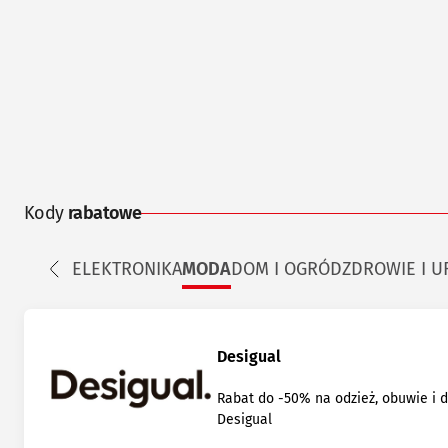
Kody
rabatowe
ELEKTRONIKA
MODA
DOM I OGRÓD
ZDROWIE I 
Desigual
Rabat do -50% na odzież, obuwie i 
Desigual