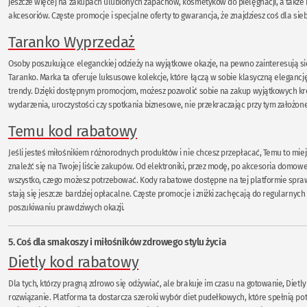
jeszcze więcej na zakupach ulubionych zapachów, kosmetyków do pielęgnacji, a także
akcesoriów. Częste promocje i specjalne oferty to gwarancja, że znajdziesz coś dla sieb
Taranko Wyprzedaż
Osoby poszukujące eleganckiej odzieży na wyjątkowe okazje, na pewno zainteresują 
Taranko. Marka ta oferuje luksusowe kolekcje, które łączą w sobie klasyczną eleganc
trendy. Dzięki dostępnym promocjom, możesz pozwolić sobie na zakup wyjątkowych kr
wydarzenia, uroczystości czy spotkania biznesowe, nie przekraczając przy tym założon
Temu kod rabatowy
Jeśli jesteś miłośnikiem różnorodnych produktów i nie chcesz przepłacać, Temu to mie
znaleźć się na Twojej liście zakupów. Od elektroniki, przez modę, po akcesoria domo
wszystko, czego możesz potrzebować. Kody rabatowe dostępne na tej platformie spraw
stają się jeszcze bardziej opłacalne. Częste promocje i zniżki zachęcają do regularnyc
poszukiwaniu prawdziwych okazji.
5. Coś dla smakoszy i miłośników zdrowego stylu życia
Dietly kod rabatowy
Dla tych, którzy pragną zdrowo się odżywiać, ale brakuje im czasu na gotowanie, Dietly
rozwiązanie. Platforma ta dostarcza szeroki wybór diet pudełkowych, które spełnią po