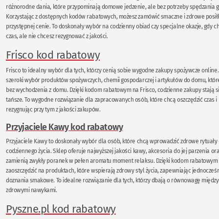
różnorodne dania, które przypominają domowe jedzenie, ale bez potrzeby spędzania g
Korzystając z dostępnych kodów rabatowych, możesz zamówić smaczne i zdrowe posiłk
przystępnej cenie. To doskonały wybór na codzienny obiad czy specjalne okazje, gdy c
czas, ale nie chcesz rezygnować z jakości.
Frisco kod rabatowy
Frisco to idealny wybór dla tych, którzy cenią sobie wygodne zakupy spożywcze online.
szeroki wybór produktów spożywczych, chemii gospodarczej i artykułów do domu, kt
bez wychodzenia z domu. Dzięki kodom rabatowym na Frisco, codzienne zakupy stają się
tańsze. To wygodne rozwiązanie dla zapracowanych osób, które chcą oszczędzić czas i 
rezygnując przy tym z jakości zakupów.
Przyjaciele Kawy kod rabatowy
Przyjaciele Kawy to doskonały wybór dla osób, które chcą wprowadzić zdrowe rytuały
codziennego życia. Sklep oferuje najwyższej jakości kawy, akcesoria do jej parzenia or
zamienią zwykły poranek w pełen aromatu moment relaksu. Dzięki kodom rabatowym
zaoszczędzić na produktach, które wspierają zdrowy styl życia, zapewniając jednocześ
doznania smakowe. To idealne rozwiązanie dla tych, którzy dbają o równowagę między
zdrowymi nawykami.
Pyszne.pl kod rabatowy