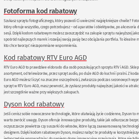
Fotoforma kod rabatowy
Szukasz sprzętu fotograficznego, który pozwoli Ci uwiecznić najpiękniejsze chwile? Foto
który oferuje wszystko, czego potrzebujesz – od aparatów i obiektywów, po akcesoria 
sesji. Dzięki kodom rabatowym możesz zaoszczędzić na zakupie sprzętu najwyższej jako
spośród najlepszych marek i rozwijaj swoją pasję bez obciążania portfela. To idealne 
kto chce tworzyć niezapomniane wspomnienia.
Kod rabatowy RTV Euro AGD
RTV Euro AGD to prawdziwe eldorado dla osób poszukujących sprzętu RTV i AGD. Sklep 
asortyment, od telewizorów, przez sprzęt audio, po duże AGD do kuchni i pralni. Z ko
Euro AGD możesz liczyć na znaczne oszczędności, zwłaszcza podczas sezonowych wypr
sprzęt w RTV Euro AGD, masz pewność, że zyskasz produkty najwyższej jakości w atrak
jest szczególnie ważne przy większych zakupach.
Dyson kod rabatowy
Jeśli cenisz sobie nowoczesne technologie, które ułatwiają życie codzienne, Dyson to 
warto zwrócić uwagę. Dyson oferuje innowacyjne produkty, takie jak odkurzacze bez
oczyszczacze powietrza czy suszarki do włosów, które łączą zaawansowaną technologi
designem. Dzięki kodom rabatowym Dyson, możesz nabyć te produkty w korzystniejszy
jednocześnie wprowadzając do swojego domu innowacyjne rozwiązania, które nie tylko