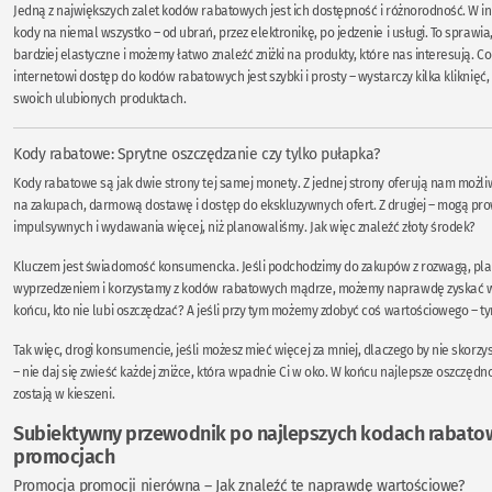
Jedną z największych zalet kodów rabatowych jest ich dostępność i różnorodność. W i
kody na niemal wszystko – od ubrań, przez elektronikę, po jedzenie i usługi. To sprawia,
bardziej elastyczne i możemy łatwo znaleźć zniżki na produkty, które nas interesują. Co 
internetowi dostęp do kodów rabatowych jest szybki i prosty – wystarczy kilka kliknięć,
swoich ulubionych produktach.
Kody rabatowe: Sprytne oszczędzanie czy tylko pułapka?
Kody rabatowe są jak dwie strony tej samej monety. Z jednej strony oferują nam możl
na zakupach, darmową dostawę i dostęp do ekskluzywnych ofert. Z drugiej – mogą pr
impulsywnych i wydawania więcej, niż planowaliśmy. Jak więc znaleźć złoty środek?
Kluczem jest świadomość konsumencka. Jeśli podchodzimy do zakupów z rozwagą, pla
wyprzedzeniem i korzystamy z kodów rabatowych mądrze, możemy naprawdę zyskać wi
końcu, kto nie lubi oszczędzać? A jeśli przy tym możemy zdobyć coś wartościowego – ty
Tak więc, drogi konsumencie, jeśli możesz mieć więcej za mniej, dlaczego by nie skorzy
– nie daj się zwieść każdej zniżce, która wpadnie Ci w oko. W końcu najlepsze oszczędnoś
zostają w kieszeni.
Subiektywny przewodnik po najlepszych kodach rabatow
promocjach
Promocja promocji nierówna – Jak znaleźć te naprawdę wartościowe?