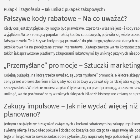
Pułapki i zagrożenia – Jak unikać pułapek zakupowych?
Fałszywe kody rabatowe – Na co uważać?
Kiedy coś jest zbyt piękne, by mogło być prawdziwe, często tak właśnie jest – i kody ra
wyjątkiem. Wraz z rosnącą popularnością kodów rabatowych, pojawiło się wiele oszust
fałszywe zniżki. Te fałszywe kody mogą prowadzić do phishingu, wyłudzania danych o
przekierowania na podejrzane strony internetowe. Dlatego zawsze warto korzystać z z
takich jak sprawdzone platformy z kuponami rabatowymi, by uniknąć przykrych niespo
„Przemyślane” promocje – Sztuczki marketin
Kolejną pułapką, na którą trzeba uważać, są „przemyślane” promocje. Niektóre skle
ceny przed wprowadzeniem zniżek, aby kod rabatowy wydawał się bardziej atrakcyjny, 
rzeczywistości. W efekcie możesz zapłacić tyle samo, co przed promocją, a czasem naw
uniknąć, warto porównać ceny w różnych sklepach i śledzić historyczne zmiany cen p
Zakupy impulsowe – Jak nie wydać więcej niż
planowano?
Jednym z największych zagrożeń związanych z kodami rabatowymi są zakupy impulsow
świetną ofertę, łatwo ulec pokusie i dodać do koszyka coś, czego tak naprawdę nie po
tego uniknąć, warto zawsze zadać sobie pytanie: „Czy naprawdę tego potrzebuję?” i p