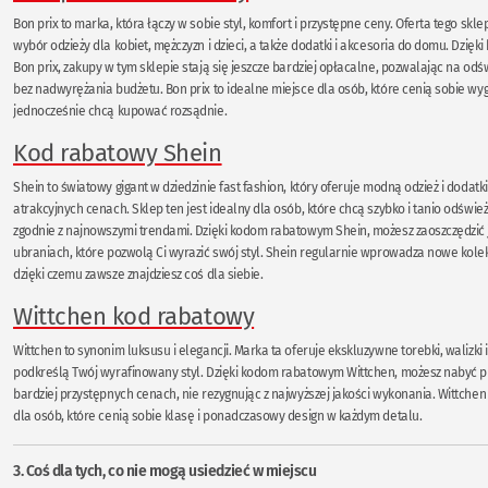
Bon prix to marka, która łączy w sobie styl, komfort i przystępne ceny. Oferta tego skl
wybór odzieży dla kobiet, mężczyzn i dzieci, a także dodatki i akcesoria do domu. Dzi
Bon prix, zakupy w tym sklepie stają się jeszcze bardziej opłacalne, pozwalając na od
bez nadwyrężania budżetu. Bon prix to idealne miejsce dla osób, które cenią sobie wygo
jednocześnie chcą kupować rozsądnie.
Kod rabatowy Shein
Shein to światowy gigant w dziedzinie fast fashion, który oferuje modną odzież i dodatk
atrakcyjnych cenach. Sklep ten jest idealny dla osób, które chcą szybko i tanio odświ
zgodnie z najnowszymi trendami. Dzięki kodom rabatowym Shein, możesz zaoszczędzić 
ubraniach, które pozwolą Ci wyrazić swój styl. Shein regularnie wprowadza nowe kolek
dzięki czemu zawsze znajdziesz coś dla siebie.
Wittchen kod rabatowy
Wittchen to synonim luksusu i elegancji. Marka ta oferuje ekskluzywne torebki, walizki i
podkreślą Twój wyrafinowany styl. Dzięki kodom rabatowym Wittchen, możesz nabyć pr
bardziej przystępnych cenach, nie rezygnując z najwyższej jakości wykonania. Wittchen
dla osób, które cenią sobie klasę i ponadczasowy design w każdym detalu.
3. Coś dla tych, co nie mogą usiedzieć w miejscu