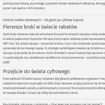
podróży przez historię, psychologię i przyszłość kodów rabatowych odkryjemy, dlacze
oprzeć i jak mądrze z nich korzystać.
Historia kodów rabatowych – Od gazet po cyfrowe kupony
Pierwsze kroki w świecie rabatów
Zanim kody rabatowe stały się wirtualnymi kluczami do tańszych zakupów, miały swoj
w świecie papierowych kuponów. Pierwszy znany kupon rabatowy został wprowadzony
1887 roku. Tak, dobrze słyszysz – ponad sto lat temu, Coca-Cola rozdawała ręcznie pis
uprawniały do darmowego napoju. Ta strategia marketingowa okazała się strzałem w dz
znacząco przyczyniła się do sukcesu marki. W tamtych czasach kupony były wycinane z
co często wiązało się z dodatkowym wysiłkiem ze strony konsumenta – musieliśmy nap
zniżki!
Przejście do świata cyfrowego
Przez większość XX wieku kupony rabatowe były głównie publikowane w gazetach i ma
nadejściem internetu na początku lat 2000, kody rabatowe zaczęły przenosić się do św
zrewolucjonizowało sposób, w jaki korzystamy z promocji. Teraz wystarczy jedno klikni
do naszego koszyka i cieszyć się zniżką bez wychodzenia z domu.
Psychologia zakupów z rabatami – Dlaczego nie możemy się im oprzeć?