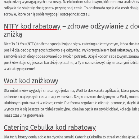
najbardziej wymagających smakoszy. Dzięki kodom rabatowym, które można znaleźć na
odżywianie staje się dostępne w przystępnej cenie. To doskonała opcja dla osób dbający
zdrowie, które cenią sobie wygodę i oszczędność czasu.
NTFY kod rabatowy
– zdrowe odżywianie z d
zniżką
Nice To Fit You (NTFY) to firma specjalizująca się w cateringu dietetycznym, która dost
posiłki dla osób pragnących zdrowo się odżywiać. Wykorzystaj
NTFY kod rabatowy
, ab
zamówieniach diety dopasowanej do Twoich potrzeb. Dzięki kodom rabatowym, zama
posiłków staje się jeszcze bardziej opłacalne, a Ty możesz cieszyć się smacznymi i zb
w atrakcyjnej cenie!
Wolt kod zniżkowy
Dla miłośników wygody i smacznego jedzenia, Wolt to doskonała aplikacja, która poz
jedzenie z najlepszych restauracji w mieście. Dzięki zniżkom dostępnym na Wolt, możes
ulubionymi potrawami w niższej cenie. Platforma regularnie oferuje promocje, dzięki k
wynos staje się jeszcze bardziej atrakcyjne. Idealna opcja na szybki obiad, kolację lub 
masz czasu na gotowanie.
Catering Cebulka kod rabatowy
Dla tych, którzy cenią sobie tradycyjne smaki, Catering Cebulka to strzał w dziesiątkę. O