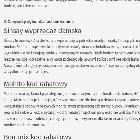
funkcje, ale także cieszą oko.
2. Oczywisty wybór dla fashion victims
Sinsay wyprzedaż damska
Sinsay to marka, która doskonale wpisuje się w potrzeby młodych osób, śledzących n
modzie. Sklep oferuje szeroki asortyment ubrań, obuwia i dodatków w stylu casual, kt
wyrażenie siebie i swojego stylu w przystępnych cenach. Dzięki kodom rabatowym Sinsa
jeszcze bardziej opłacalne, a Ty możesz cieszyć się nowymi stylizacjami bez obciążania
Niezależnie od tego, czy potrzebujesz nowego zestawu na co dzień, czy na specjalną ok
wszystko, czego potrzebujesz.
Mohito kod rabatowy
Mohito to marka, która łączy elegancję z nowoczesnym stylem. Idealna dla kobiet, które
klasę, Mohito oferuje kolekcje, które wyróżniają się dbałością o detale i wysoką jakoś
Korzystając z kodów rabatowych Mohito, możesz zaoszczędzić na stylowych ubraniach,
pewności siebie w każdej sytuacji – od formalnych spotkań po wieczorne wyjścia. Marka
zniżki na najnowsze kolekcje, co czyni ją idealnym wyborem dla fashion victims, którz
modnie bez kompromisów.
Bon prix kod rabatowy