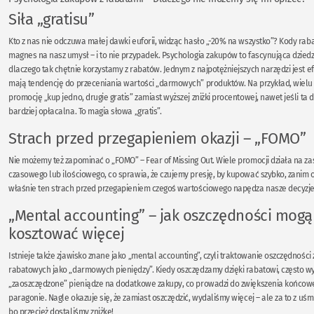
Siła „gratisu”
Kto z nas nie odczuwa małej dawki euforii, widząc hasło „-20% na wszystko”? Kody raba
magnes na nasz umysł – i to nie przypadek. Psychologia zakupów to fascynująca dziedzi
dlaczego tak chętnie korzystamy z rabatów. Jednym z najpotężniejszych narzędzi jest efe
mają tendencję do przeceniania wartości „darmowych” produktów. Na przykład, wielu
promocję „kup jedno, drugie gratis” zamiast wyższej zniżki procentowej, nawet jeśli ta d
bardziej opłacalna. To magia słowa „gratis”.
Strach przed przegapieniem okazji – „FOMO”
Nie możemy też zapominać o „FOMO” – Fear of Missing Out. Wiele promocji działa na za
czasowego lub ilościowego, co sprawia, że czujemy presję, by kupować szybko, zanim ok
właśnie ten strach przed przegapieniem czegoś wartościowego napędza nasze decyzj
„Mental accounting” – jak oszczędności mogą
kosztować więcej
Istnieje także zjawisko znane jako „mental accounting”, czyli traktowanie oszczędności
rabatowych jako „darmowych pieniędzy”. Kiedy oszczędzamy dzięki rabatowi, często w
„zaoszczędzone” pieniądze na dodatkowe zakupy, co prowadzi do zwiększenia końcow
paragonie. Nagle okazuje się, że zamiast oszczędzić, wydaliśmy więcej – ale za to z uś
bo przecież dostaliśmy zniżkę!