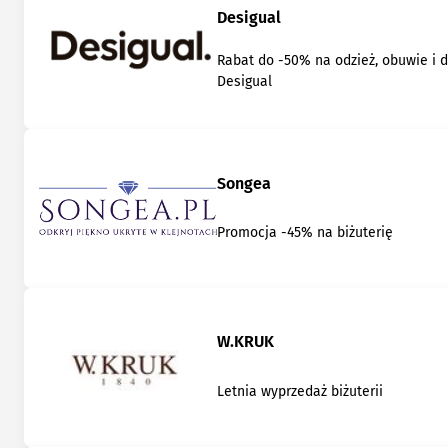
Desigual
Rabat do -50% na odzież, obuwie i 
Desigual
Songea
Promocja -45% na biżuterię
W.KRUK
Letnia wyprzedaż biżuterii