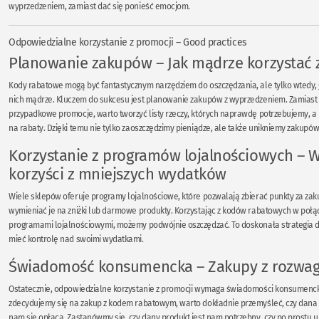
wyprzedzeniem, zamiast dać się ponieść emocjom.
Odpowiedzialne korzystanie z promocji – Good practices
Planowanie zakupów – Jak mądrze korzystać 
Kody rabatowe mogą być fantastycznym narzędziem do oszczędzania, ale tylko wtedy, 
nich mądrze. Kluczem do sukcesu jest planowanie zakupów z wyprzedzeniem. Zamiast
przypadkowe promocje, warto tworzyć listy rzeczy, których naprawdę potrzebujemy, 
na rabaty. Dzięki temu nie tylko zaoszczędzimy pieniądze, ale także unikniemy zakupó
Korzystanie z programów lojalnościowych – W
korzyści z mniejszych wydatków
Wiele sklepów oferuje programy lojalnościowe, które pozwalają zbierać punkty za zak
wymieniać je na zniżki lub darmowe produkty. Korzystając z kodów rabatowych w połąc
programami lojalnościowymi, możemy podwójnie oszczędzać. To doskonała strategia dla
mieć kontrolę nad swoimi wydatkami.
Świadomość konsumencka – Zakupy z rozwa
Ostatecznie, odpowiedzialne korzystanie z promocji wymaga świadomości konsumenck
zdecydujemy się na zakup z kodem rabatowym, warto dokładnie przemyśleć, czy dana
nam się opłaca. Zastanówmy się, czy dany produkt jest nam potrzebny, czy po prostu 