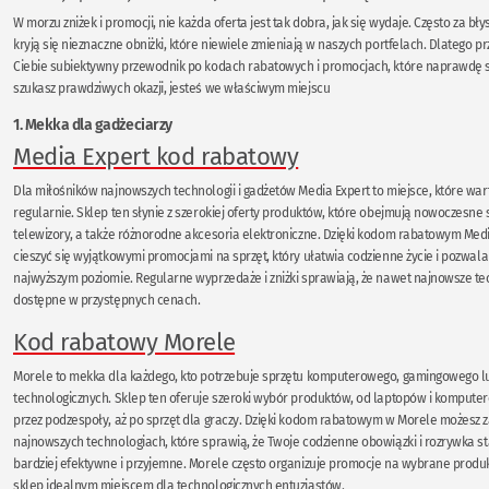
W morzu zniżek i promocji, nie każda oferta jest tak dobra, jak się wydaje. Często za b
kryją się nieznaczne obniżki, które niewiele zmieniają w naszych portfelach. Dlatego p
Ciebie subiektywny przewodnik po kodach rabatowych i promocjach, które naprawdę się
szukasz prawdziwych okazji, jesteś we właściwym miejscu
1. Mekka dla gadżeciarzy
Media Expert kod rabatowy
Dla miłośników najnowszych technologii i gadżetów Media Expert to miejsce, które wa
regularnie. Sklep ten słynie z szerokiej oferty produktów, które obejmują nowoczesne 
telewizory, a także różnorodne akcesoria elektroniczne. Dzięki kodom rabatowym Med
cieszyć się wyjątkowymi promocjami na sprzęt, który ułatwia codzienne życie i pozwal
najwyższym poziomie. Regularne wyprzedaże i zniżki sprawiają, że nawet najnowsze te
dostępne w przystępnych cenach.
Kod rabatowy Morele
Morele to mekka dla każdego, kto potrzebuje sprzętu komputerowego, gamingowego l
technologicznych. Sklep ten oferuje szeroki wybór produktów, od laptopów i kompute
przez podzespoły, aż po sprzęt dla graczy. Dzięki kodom rabatowym w Morele możesz z
najnowszych technologiach, które sprawią, że Twoje codzienne obowiązki i rozrywka st
bardziej efektywne i przyjemne. Morele często organizuje promocje na wybrane produkt
sklep idealnym miejscem dla technologicznych entuzjastów.