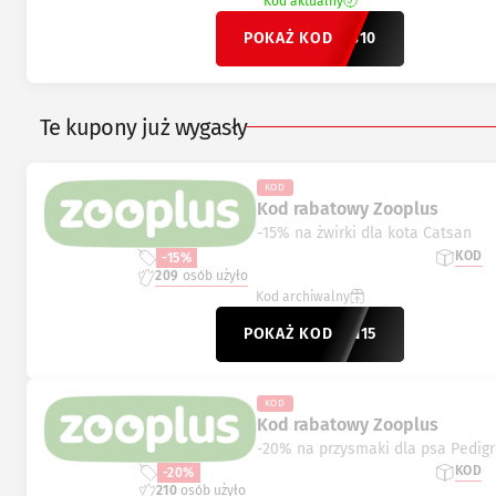
Kod aktualny
POKAŻ KOD
ervis10
Te kupony już wygasły
KOD
Kod rabatowy Zooplus
-15% na żwirki dla kota Catsan
KOD
-15%
209
osób użyło
Kod archiwalny
POKAŻ KOD
ATSAN15
KOD
Kod rabatowy Zooplus
-20% na przysmaki dla psa Pedig
KOD
-20%
210
osób użyło