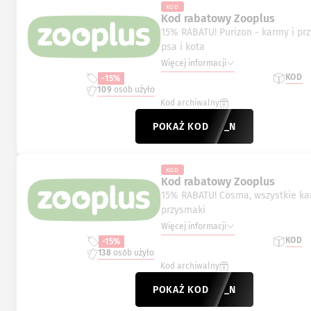
KOD
Kod rabatowy Zooplus
15% RABATU! Purizon - karmy i pr
psa i kota
Więcej informacji
KOD
-15%
109
osób użyło
Kod archiwalny
POKAŻ KOD
ZON15_N
KOD
Kod rabatowy Zooplus
15% RABATU! Cosma, wszystkie ka
przysmaki
Więcej informacji
KOD
-15%
138
osób użyło
Kod archiwalny
POKAŻ KOD
SMA15_N