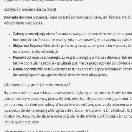
Korzyści z posiadania zwierząt
Zwierzęta domowe
przynoszą liczne korzyści, zarówno psychiczne, jak i fizyczne. Oto k
których warto mieć pupila:
Zwierzęta zmniejszają stres
: Badania pokazują, że obecność zwierząt obniża pozi
hormonu stresu. Posiadanie psa czy kota może sprawić, że poczujemy się bardzi
Aktywność fizyczna
: Właściciele psów mają zazwyczaj więcej ruchu – spacery t
na utrzymanie dobrej kondycji.
Poprawa zdrowia psychicznego
: Zwierzęta pomagają w walce z depresją, lękiem
tak nie poprawia nastroju jak powitanie psa merdającego ogonem po powrocie
Nauka odpowiedzialności
: Zwierzęta uczą nas empatii, odpowiedzialności i troski
doskonały sposób na wprowadzenie dzieci w świat obowiązków.
Jak zmienia się podejście do zwierząt?
Na przestrzeni lat nasza relacja ze zwierzętami uległa ogromnej zmianie. Kiedyś trakt
jako pomocnicy w pracy – psy pilnowały stad, koty chroniły zapasy przed gryzoniami. Dz
pełnoprawnymi członkami rodziny. Wzrasta świadomość związana z dobrostanem zwier
ludzi decyduje się na adopcję zwierząt ze schronisk, a nie kupowanie ich z hodowli. Roś
opiekunów, którzy wybierają świadome odżywianie dla swoich pupili i dbają o ich zdr
naturalnych produktów.