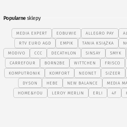
Popularne
sklepy
MEDIA EXPERT
EOBUWIE
ALLEGRO PAY
A
RTV EURO AGD
EMPIK
TANIA KSIĄŻKA
N
MODIVO
CCC
DECATHLON
SINSAY
SMYK
CARREFOUR
BORN2BE
WITTCHEN
FRISCO
KOMPUTRONIK
KOMFORT
NEONET
SIZEER
DYSON
HEBE
NEW BALANCE
MEDIA M
HOME&YOU
LEROY MERLIN
ERLI
4F