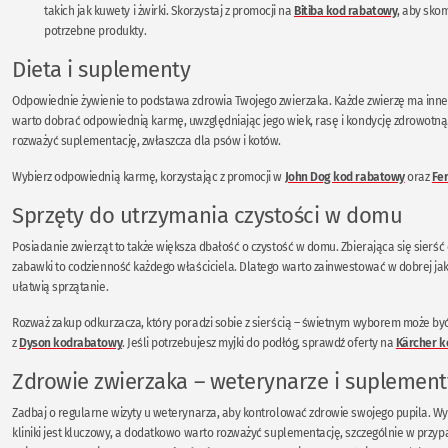
takich jak kuwety i żwirki. Skorzystaj z promocji na
Bitiba kod rabatowy
, aby sko
potrzebne produkty.
Dieta i suplementy
Odpowiednie żywienie to podstawa zdrowia Twojego zwierzaka. Każde zwierzę ma inne
warto dobrać odpowiednią karmę, uwzględniając jego wiek, rasę i kondycję zdrowotną
rozważyć suplementację, zwłaszcza dla psów i kotów.
Wybierz odpowiednią karmę, korzystając z promocji w
John Dog kod rabatowy
oraz
Fe
Sprzęty do utrzymania czystości w domu
Posiadanie zwierząt to także większa dbałość o czystość w domu. Zbierająca się sierść
zabawki to codzienność każdego właściciela. Dlatego warto zainwestować w dobrej jako
ułatwią sprzątanie.
Rozważ zakup odkurzacza, który poradzi sobie z sierścią – świetnym wyborem może by
z
Dyson kodrabatowy
. Jeśli potrzebujesz myjki do podłóg, sprawdź oferty na
Kärcher k
Zdrowie zwierzaka – weterynarze i suplement
Zadbaj o regularne wizyty u weterynarza, aby kontrolować zdrowie swojego pupila. W
kliniki jest kluczowy, a dodatkowo warto rozważyć suplementację, szczególnie w przyp