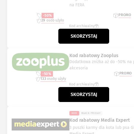
na FERA
PROMO
-50%
29
osób użyło
Kod archiwalny
SKORZYSTAJ
Kod rabatowy Zooplus
Dodatkowa zniżka aż do -50% na 
akcesoria
PROMO
-50%
133
osoby użyły
Kod archiwalny
SKORZYSTAJ
KOD
BLACK FRIDAY
Kod rabatowy Media Expert
3 puszki karmy dla kota lub psa G
Media Expert