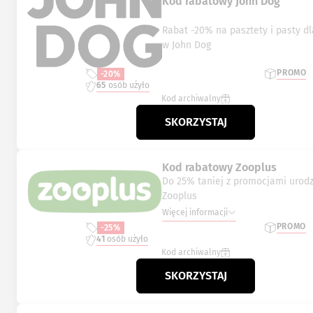
Kod rabatowy John Dog
Rabat -20% na pasztety i pasty dla psa i kota
w John Dog
PROMO
-20%
65
osób użyło
Kod archiwalny
SKORZYSTAJ
Kod rabatowy Zooplus
Do 25% taniej z promocjami urod
Zooplus
Więcej informacji
PROMO
-25%
41
osób użyło
Kod archiwalny
SKORZYSTAJ