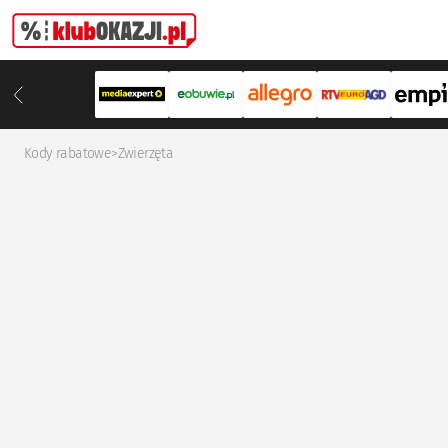
Kody rabatowe
>
Zwierzęta