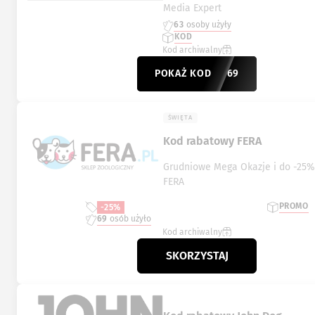
Media Expert
63
osoby użyły
KOD
Kod archiwalny
POKAŻ KOD
P-21869
ŚWIĘTA
Kod rabatowy FERA
Grudniowe Mega Okazje i do -25%
FERA
PROMO
-25%
69
osób użyło
Kod archiwalny
SKORZYSTAJ