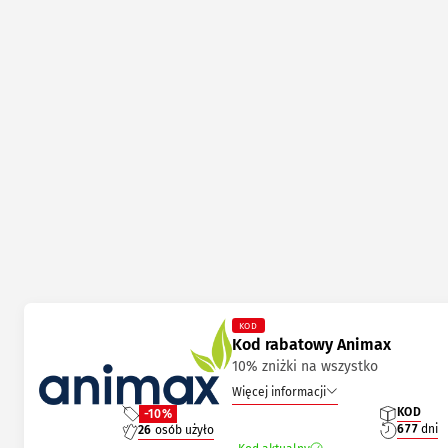
KOD
Kod rabatowy Animax
10% zniżki na wszystko
Więcej informacji
KOD
-10%
677
dni
26
osób użyło