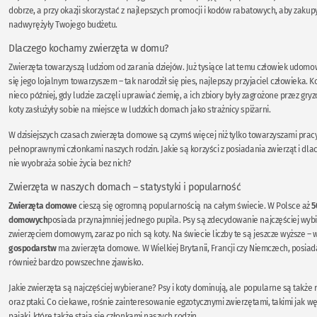
dobrze, a przy okazji skorzystać z najlepszych promocji i kodów rabatowych, aby zakupy
nadwyrężyły Twojego budżetu.
Dlaczego kochamy zwierzęta w domu?
Zwierzęta towarzyszą ludziom od zarania dziejów. Już tysiące lat temu człowiek udomowi
się jego lojalnym towarzyszem – tak narodził się pies, najlepszy przyjaciel człowieka. Ko
nieco później, gdy ludzie zaczęli uprawiać ziemię, a ich zbiory były zagrożone przez gry
koty zasłużyły sobie na miejsce w ludzkich domach jako strażnicy spiżarni.
W dzisiejszych czasach zwierzęta domowe są czymś więcej niż tylko towarzyszami pracy 
pełnoprawnymi członkami naszych rodzin. Jakie są korzyści z posiadania zwierząt i dla
nie wyobraża sobie życia bez nich?
Zwierzęta w naszych domach – statystyki i popularność
Zwierzęta domowe
cieszą się ogromną popularnością na całym świecie. W Polsce aż
5
domowych
posiada przynajmniej jednego pupila. Psy są zdecydowanie najczęściej wy
zwierzęciem domowym, zaraz po nich są koty. Na świecie liczby te są jeszcze wyższe –
gospodarstw
ma zwierzęta domowe. W Wielkiej Brytanii, Francji czy Niemczech, posiada
również bardzo powszechne zjawisko.
Jakie zwierzęta są najczęściej wybierane? Psy i koty dominują, ale popularne są także ry
oraz ptaki. Co ciekawe, rośnie zainteresowanie egzotycznymi zwierzętami, takimi jak w
pająki, które także stają się członkami naszych rodzin.