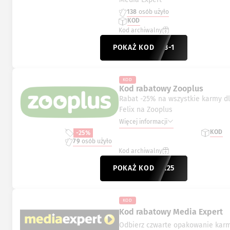
138
osób użyło
KOD
Kod archiwalny
POKAŻ KOD
23323-1
KOD
Kod rabatowy Zooplus
Rabat -25% na wszystkie karmy dl
Felix na Zooplus
Więcej informacji
KOD
-25%
79
osób użyło
Kod archiwalny
POKAŻ KOD
FELIX25
KOD
Kod rabatowy Media Expert
Odbierz czwarte opakowanie kar