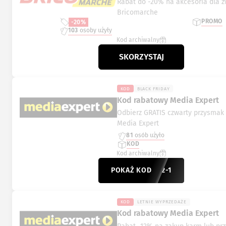
Rabat do -20% na akcesoria dla z
Bricomarche
PROMO
-20%
103
osoby użyły
Kod archiwalny
SKORZYSTAJ
KOD
BLACK FRIDAY
Kod rabatowy Media Expert
Odbierz GRATIS czwarty przysmak
Media Expert
81
osób użyło
KOD
Kod archiwalny
POKAŻ KOD
-3832-1
KOD
LETNIE WYPRZEDAŻE
Kod rabatowy Media Expert