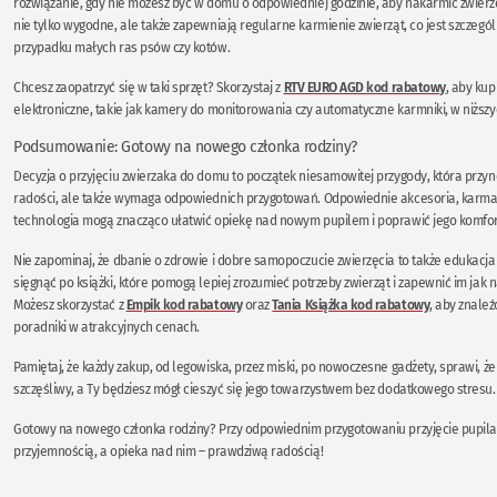
rozwiązanie, gdy nie możesz być w domu o odpowiedniej godzinie, aby nakarmić zwierzę
nie tylko wygodne, ale także zapewniają regularne karmienie zwierząt, co jest szczegó
przypadku małych ras psów czy kotów.
Chcesz zaopatrzyć się w taki sprzęt? Skorzystaj z
RTV EURO AGD kod rabatowy
, aby kup
elektroniczne, takie jak kamery do monitorowania czy automatyczne karmniki, w niższ
Podsumowanie: Gotowy na nowego członka rodziny?
Decyzja o przyjęciu zwierzaka do domu to początek niesamowitej przygody, która przy
radości, ale także wymaga odpowiednich przygotowań. Odpowiednie akcesoria, karma,
technologia mogą znacząco ułatwić opiekę nad nowym pupilem i poprawić jego komfort
Nie zapominaj, że dbanie o zdrowie i dobre samopoczucie zwierzęcia to także edukacja
sięgnąć po książki, które pomogą lepiej zrozumieć potrzeby zwierząt i zapewnić im jak 
Możesz skorzystać z
Empik kod rabatowy
oraz
Tania Książka kod rabatowy
, aby znale
poradniki w atrakcyjnych cenach.
Pamiętaj, że każdy zakup, od legowiska, przez miski, po nowoczesne gadżety, sprawi, że
szczęśliwy, a Ty będziesz mógł cieszyć się jego towarzystwem bez dodatkowego stresu.
Gotowy na nowego członka rodziny? Przy odpowiednim przygotowaniu przyjęcie pupila
przyjemnością, a opieka nad nim – prawdziwą radością!