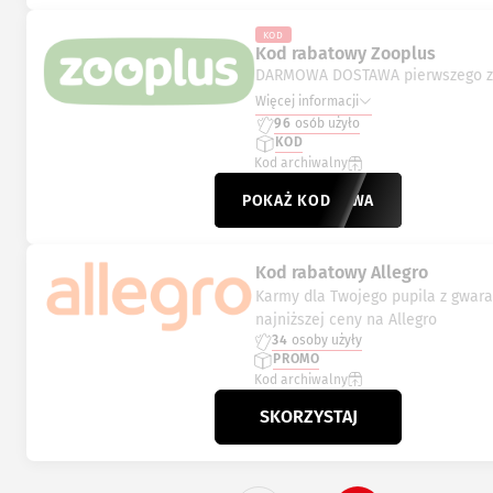
KOD
Kod rabatowy Zooplus
DARMOWA DOSTAWA pierwszego 
Więcej informacji
96
osób użyło
KOD
Kod archiwalny
POKAŻ KOD
DOSTAWA
Kod rabatowy Allegro
Karmy dla Twojego pupila z gwara
najniższej ceny na Allegro
34
osoby użyły
PROMO
Kod archiwalny
SKORZYSTAJ