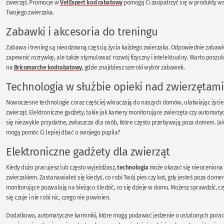
zwierząt. Promocje w
VetExpert kod rabatowy
pomogą Ci zaopatrzyć się w produkty w
Twojego zwierzaka.
Zabawki i akcesoria do treningu
Zabawa i trening są nieodzowną częścią życia każdego zwierzaka. Odpowiednie zabawk
zapewnić rozrywkę, ale także stymulować rozwój fizyczny i intelektualny. Warto poszu
na
Bricomarche kodrabatowy
, gdzie znajdziesz szeroki wybór zabawek.
Technologia w służbie opieki nad zwierzętami
Nowoczesne technologie coraz częściej wkraczają do naszych domów, ułatwiając życie
zwierząt. Elektroniczne gadżety, takie jak kamery monitorujące zwierzęta czy automatyc
się niezwykle przydatne, zwłaszcza dla osób, które często przebywają poza domem. Ja
mogą pomóc Ci lepiej dbać o swojego pupila?
Elektroniczne gadżety dla zwierząt
Kiedy dużo pracujesz lub często wyjeżdżasz,
technologia
może okazać się nieoceniona
zwierzakiem. Zastanawiałeś się kiedyś, co robi Twój pies czy kot, gdy jesteś poza do
monitorujące pozwalają na bieżąco śledzić, co się dzieje w domu. Możesz sprawdzić, cz
się czuje i nie robi nic, czego nie powinien.
Dodatkowo, automatyczne karmniki, które mogą podawać jedzenie o ustalonych porach