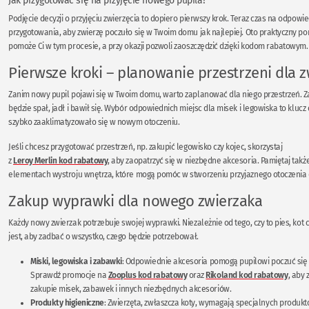
Jak przygotować się na przyjęcie nowego pupila?
Podjęcie decyzji o przyjęciu zwierzęcia to dopiero pierwszy krok. Teraz czas na odpowi
przygotowania, aby zwierzę poczuło się w Twoim domu jak najlepiej. Oto praktyczny por
pomoże Ci w tym procesie, a przy okazji pozwoli zaoszczędzić dzięki kodom rabatowym.
Pierwsze kroki – planowanie przestrzeni dla 
Zanim nowy pupil pojawi się w Twoim domu, warto zaplanować dla niego przestrzeń. Za
będzie spał, jadł i bawił się. Wybór odpowiednich miejsc dla misek i legowiska to klucz
szybko zaaklimatyzowało się w nowym otoczeniu.
Jeśli chcesz przygotować przestrzeń, np. zakupić legowisko czy kojec, skorzystaj
z
Leroy Merlin kod rabatowy
, aby zaopatrzyć się w niezbędne akcesoria. Pamiętaj takż
elementach wystroju wnętrza, które mogą pomóc w stworzeniu przyjaznego otoczenia d
Zakup wyprawki dla nowego zwierzaka
Każdy nowy zwierzak potrzebuje swojej wyprawki. Niezależnie od tego, czy to pies, kot
jest, aby zadbać o wszystko, czego będzie potrzebował.
Miski, legowiska i zabawki
: Odpowiednie akcesoria pomogą pupilowi poczuć się 
Sprawdź promocje na
Zooplus kod rabatowy
oraz
Rikoland kod rabatowy
, aby 
zakupie misek, zabawek i innych niezbędnych akcesoriów.
Produkty higieniczne
: Zwierzęta, zwłaszcza koty, wymagają specjalnych produkt