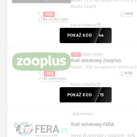
Rabat -12% na zakup karm lub p
Media Expert
KOD
-12%
64
osoby użyły
Kod archiwalny
POKAŻ KOD
K-3644
KOD
BLACK FRIDAY
Kod rabatowy Zooplus
Rabat -15% na wybrane marki w Z
KOD
-15%
37
osób użyło
Kod archiwalny
POKAŻ KOD
RABAT15
BLACK FRIDAY
Kod rabatowy FERA
Mega Wyprzedaż z rabatem -50% 