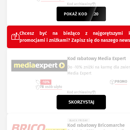
Kod archiwalny
POKAŻ KOD
IGREE20
Chcesz być na bieżąco z najgorętszymi k
promocjami i zniżkami? Zapisz się do naszego news
Kod rabatowy Media Expert
Do -10% zniżki na karmę dla zwie
Media Expert
PROMO
-10%
78
osób użyło
Kod archiwalny
SKORZYSTAJ
BLACK FRIDAY
Kod rabatowy Bricomarche