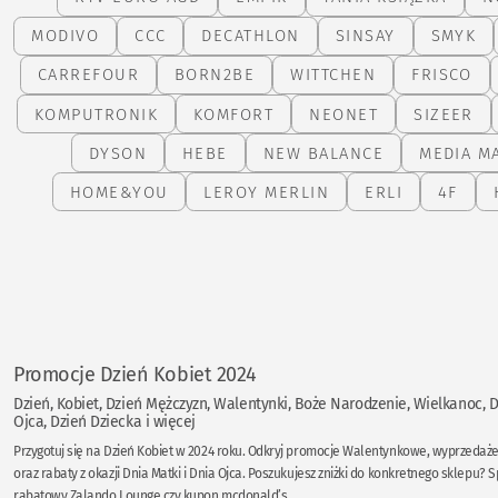
MODIVO
CCC
DECATHLON
SINSAY
SMYK
CARREFOUR
BORN2BE
WITTCHEN
FRISCO
KOMPUTRONIK
KOMFORT
NEONET
SIZEER
DYSON
HEBE
NEW BALANCE
MEDIA M
HOME&YOU
LEROY MERLIN
ERLI
4F
Promocje Dzień Kobiet 2024
Dzień, Kobiet, Dzień Mężczyzn, Walentynki, Boże Narodzenie, Wielkanoc, D
Ojca, Dzień Dziecka i więcej
Przygotuj się na Dzień Kobiet w 2024 roku. Odkryj promocje Walentynkowe, wyprzeda
oraz rabaty z okazji Dnia Matki i Dnia Ojca. Poszukujesz zniżki do konkretnego sklepu?
rabatowy Zalando Lounge czy kupon mcdonald’s.