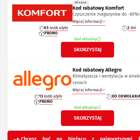
WYGASA
Kod rabatowy Komfort
Czyszczenie magazynów do -80%!
Więcej informacji
65
osób użyło
2
dni
PROMO
Kod aktualny
SKORZYSTAJ
Kod rabatowy Allegro
Klimatyzacja i wentylacja w atrak
cenach
Więcej informacji
13
osób użyło
DO ODWOŁANI
PROMO
Kod aktualny
SKORZYSTAJ
Chcesz być na bieżąco z najgorętszymi k