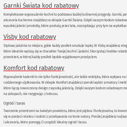
Garnki Świata kod rabatowy
Kompleksowe wyposażenie kuchni to podstawa każdej kulinarnej przygody. Garnki, pate
akcesoria kuchenne znajdziesz w sklepie Garnki Świata. Dzięki naszym kodom rabato
wysokiej jakości produkty, które posłużą przez lata, oszczędzając przy tym na wydatkac
Visby kod rabatowy
Stylowa jadalnia to miejsce, gdzie każdy posiłek smakuje lepiej. W Visby znajdziesz el
które idealnie wpiszą się w charakter Twojej kuchni i jadalni. Skorzystaj z kodów raba
przestrzeń, w której każdy posiłek będzie wyjątkowym przeżyciem.
Komfort
kod rabatowy
Wyposażenie łazienki to nie tylko funkcjonalność, ale także estetyka, która wpływa na
codziennego użytkowania. W sklepie Komfort znajdziesz szeroki wybór armatury i mebl
które łączą nowoczesny design z wysoką jakością. Dzięki naszym kodom rabatowym mo
na zakupach, nie rezygnując z luksusu.
Ogród i taras
Tworzenie przestrzeni na świeżym powietrzu, która jest piękna i funkcjonalna, to inwest
się w postaci relaksu i radości z przebywania na łonie natury. Poniżej znajdziesz najle
i akcesoria, które pomogą Ci urządzić idealny ogród i taras.