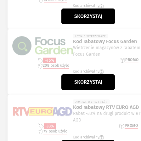
Kod archiwalny
SKORZYSTAJ
LETNIE WYPRZEDAŻE
Kod rabatowy Focus Garden
Wietrzenie magazynów z rabatem
Focus Garden
PROMO
-45%
208
osób użyło
Kod archiwalny
SKORZYSTAJ
ZIMOWE WYPRZEDAŻE
Kod rabatowy RTV EURO AGD
Rabat -33% na drugi produkt w R
AGD
PROMO
-33%
79
osób użyło
Kod archiwalny