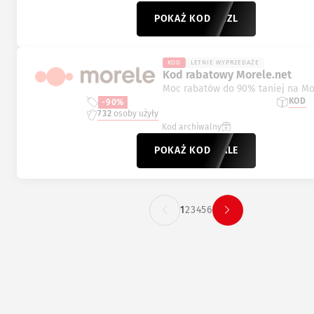
POKAŻ KOD
569-1ZL
KOD
LETNIE WYPRZEDAŻE
Kod rabatowy Morele.net
Moc rabatów do 90% taniej na Mo
KOD
-90%
732
osoby użyły
Kod archiwalny
POKAŻ KOD
SALE
1
2
3
4
5
6