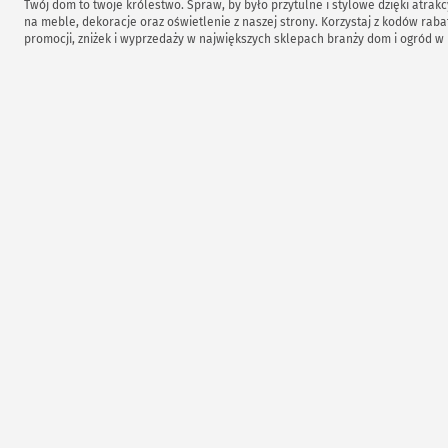
Twój dom to twoje królestwo. Spraw, by było przytulne i stylowe dzięki atrak
na meble, dekoracje oraz oświetlenie z naszej strony. Korzystaj z kodów rab
promocji, zniżek i wyprzedaży w największych sklepach branży dom i ogród w 
jak Castorama, Leroy Merlin, OBI, Home&You, IKEA, Dekoria, Komfort.pl czy B