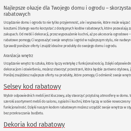
Najlepsze okazje dla Twojego domu i ogrodu – skorzyst
rabatowych
Urządzanie domu i ogrodu to nie tylko przyjemność, ale i wyzwanie, które może wiązać 
kosztami. Dlatego warto korzystać z dostępnych kodów rabatowych, które pozwalają z
zakupach. Od mebli i dekoracji, przez wyposażenie kuchni, aż po akcesoria ogrodowe 
rabatowe pomogą Ci wyposażyć swoje wnętrza i ogród w najlepszym stylu, nie nadwyr
Sprawdź poniższe oferty i znajdź idealne produkty do swojego domu i ogrodu.
Aranżacja wnętrz
Urządzanie wnętrz to sztuka, która łączy estetykę z funkcjonalnością. Dzięki odpowie
dekoracjom i oświetleniu, możesz stworzyć przestrzeń, która będzie zarówno stylowa, 
Poniżej znajdziesz najlepsze oferty na produkty, które pomogą Ci odmienić swoje wnętr
Selsey kod rabatowy
Wybór odpowiednich mebli jest kluczowy, aby stworzyć przytulną atmosferę w domu. W
szeroki asortyment mebli do salonu, sypialni i kuchni, które łączą w sobie nowoczesny 
funkcjonalność. Dzięki naszym kodom rabatowym możesz urządzić swoje wnętrza w styl
bez przekraczania budżetu.
Dekoria kod rabatowy