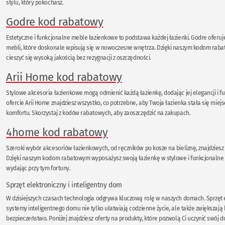
stylu, który pokochasz.
Godre kod rabatowy
Estetyczne i funkcjonalne meble łazienkowe to podstawa każdej łazienki. Godre oferuj
mebli, które doskonale wpisują się w nowoczesne wnętrza. Dzięki naszym kodom ra
cieszyć się wysoką jakością bez rezygnacji z oszczędności.
Arii Home kod rabatowy
Stylowe akcesoria łazienkowe mogą odmienić każdą łazienkę, dodając jej elegancji i f
ofercie Arii Home znajdziesz wszystko, co potrzebne, aby Twoja łazienka stała się mie
komfortu. Skorzystaj z kodów rabatowych, aby zaoszczędzić na zakupach.
4home kod rabatowy
Szeroki wybór akcesoriów łazienkowych, od ręczników po kosze na bieliznę, znajdziesz
Dzięki naszym kodom rabatowym wyposażysz swoją łazienkę w stylowe i funkcjonalne d
wydając przy tym fortuny.
Sprzęt elektroniczny i inteligentny dom
W dzisiejszych czasach technologia odgrywa kluczową rolę w naszych domach. Sprzęt e
systemy inteligentnego domu nie tylko ułatwiają codzienne życie, ale także zwiększają 
bezpieczeństwo. Poniżej znajdziesz oferty na produkty, które pozwolą Ci uczynić swój d