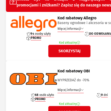
promocjami i zniżkami? Zapisz się do naszego news
Kod rabatowy Allegro
Baseny ogrodowe i akcesoria w 
Więcej informacji
94
osoby użyły
DO ODWOŁANI
PROMO
Kod aktualny
SKORZYSTAJ
Kod rabatowy OBI
WYPRZEDAŻ do -70%
Więcej informacji
68
osób użyło
9
dni
PROMO
Kod aktualny