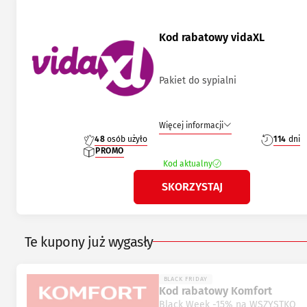
Kod rabatowy vidaXL
Pakiet do sypialni
Więcej informacji
48
osób użyło
114
dni
PROMO
Kod aktualny
SKORZYSTAJ
Te kupony już wygasły
BLACK FRIDAY
Kod rabatowy Komfort
Black Week -15% na WSZYSTKO