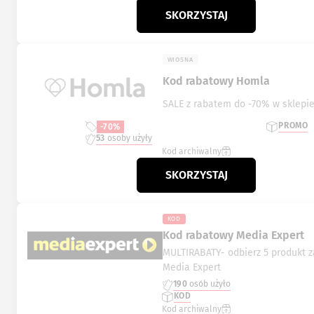
SKORZYSTAJ
WIOSNA
Kod rabatowy Homla
SALE z rabatem do -70% w sklepi
PROMO
-70%
53
osoby użyły
Kod archiwalny
SKORZYSTAJ
KOD
Kod rabatowy Media Expert
MULTIRABATY- odbierz 5 produkt za
Media Expert
190
osób użyło
KOD
Kod archiwalny