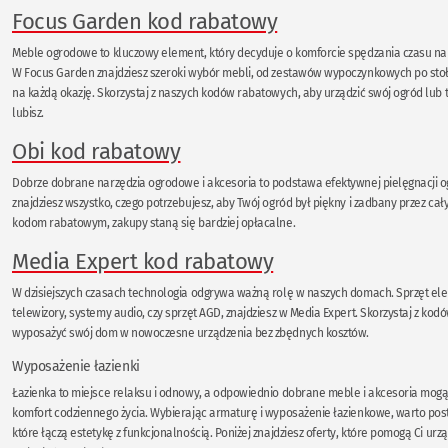
Focus Garden kod rabatowy
Meble ogrodowe to kluczowy element, który decyduje o komforcie spędzania czasu na
W Focus Garden znajdziesz szeroki wybór mebli, od zestawów wypoczynkowych po stoły 
na każdą okazję. Skorzystaj z naszych kodów rabatowych, aby urządzić swój ogród lub t
lubisz.
Obi kod rabatowy
Dobrze dobrane narzędzia ogrodowe i akcesoria to podstawa efektywnej pielęgnacji o
znajdziesz wszystko, czego potrzebujesz, aby Twój ogród był piękny i zadbany przez cały
kodom rabatowym, zakupy staną się bardziej opłacalne.
Media Expert kod rabatowy
W dzisiejszych czasach technologia odgrywa ważną rolę w naszych domach. Sprzęt elekt
telewizory, systemy audio, czy sprzęt AGD, znajdziesz w Media Expert. Skorzystaj z ko
wyposażyć swój dom w nowoczesne urządzenia bez zbędnych kosztów.
Wyposażenie łazienki
Łazienka to miejsce relaksu i odnowy, a odpowiednio dobrane meble i akcesoria mog
komfort codziennego życia. Wybierając armaturę i wyposażenie łazienkowe, warto pos
które łączą estetykę z funkcjonalnością. Poniżej znajdziesz oferty, które pomogą Ci urz