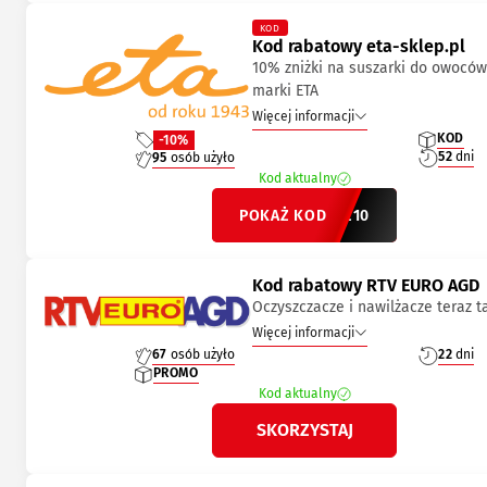
KOD
Kod rabatowy eta-sklep.pl
10% zniżki na suszarki do owoców
marki ETA
Więcej informacji
KOD
-10%
52
dni
95
osób użyło
Kod aktualny
POKAŻ KOD
SUSZ10
Kod rabatowy RTV EURO AGD
Oczyszczacze i nawilżacze teraz t
Więcej informacji
67
osób użyło
22
dni
PROMO
Kod aktualny
SKORZYSTAJ