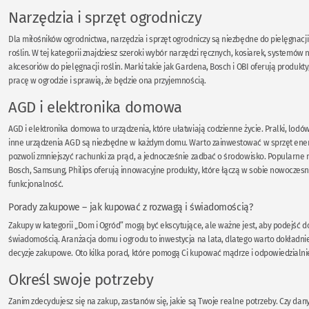
Narzędzia i sprzęt ogrodniczy
Dla miłośników ogrodnictwa, narzędzia i sprzęt ogrodniczy są niezbędne do pielęgnacji 
roślin. W tej kategorii znajdziesz szeroki wybór narzędzi ręcznych, kosiarek, systemów
akcesoriów do pielęgnacji roślin. Marki takie jak Gardena, Bosch i OBI oferują produkty,
pracę w ogrodzie i sprawią, że będzie ona przyjemnością.
AGD i elektronika domowa
AGD i elektronika domowa to urządzenia, które ułatwiają codzienne życie. Pralki, lodów
inne urządzenia AGD są niezbędne w każdym domu. Warto zainwestować w sprzęt ener
pozwoli zmniejszyć rachunki za prąd, a jednocześnie zadbać o środowisko. Popularne m
Bosch, Samsung, Philips oferują innowacyjne produkty, które łączą w sobie nowoczesn
funkcjonalność.
Porady zakupowe – jak kupować z rozwagą i świadomością?
Zakupy w kategorii „Dom i Ogród” mogą być ekscytujące, ale ważne jest, aby podejść do
świadomością. Aranżacja domu i ogrodu to inwestycja na lata, dlatego warto dokładn
decyzje zakupowe. Oto kilka porad, które pomogą Ci kupować mądrze i odpowiedzialni
Określ swoje potrzeby
Zanim zdecydujesz się na zakup, zastanów się, jakie są Twoje realne potrzeby. Czy da