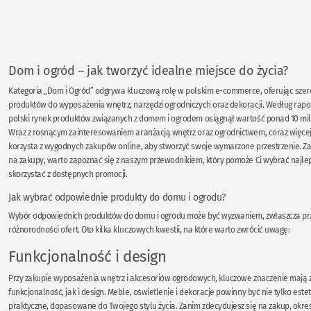
Dom i ogród – jak tworzyć idealne miejsce do życia?
Kategoria „Dom i Ogród” odgrywa kluczową rolę w polskim e-commerce, oferując sze
produktów do wyposażenia wnętrz, narzędzi ogrodniczych oraz dekoracji. Według rapo
polski rynek produktów związanych z domem i ogrodem osiągnął wartość ponad 10 mil
Wraz z rosnącym zainteresowaniem aranżacją wnętrz oraz ogrodnictwem, coraz więc
korzysta z wygodnych zakupów online, aby stworzyć swoje wymarzone przestrzenie. Za
na zakupy, warto zapoznać się z naszym przewodnikiem, który pomoże Ci wybrać najlep
skorzystać z dostępnych promocji.
Jak wybrać odpowiednie produkty do domu i ogrodu?
Wybór odpowiednich produktów do domu i ogrodu może być wyzwaniem, zwłaszcza prz
różnorodności ofert. Oto kilka kluczowych kwestii, na które warto zwrócić uwagę:
Funkcjonalność i design
Przy zakupie wyposażenia wnętrz i akcesoriów ogrodowych, kluczowe znaczenie mają
funkcjonalność, jak i design. Meble, oświetlenie i dekoracje powinny być nie tylko estet
praktyczne, dopasowane do Twojego stylu życia. Zanim zdecydujesz się na zakup, określ