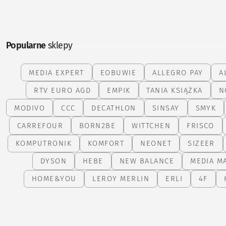
Popularne
sklepy
MEDIA EXPERT
EOBUWIE
ALLEGRO PAY
A
RTV EURO AGD
EMPIK
TANIA KSIĄŻKA
N
MODIVO
CCC
DECATHLON
SINSAY
SMYK
CARREFOUR
BORN2BE
WITTCHEN
FRISCO
KOMPUTRONIK
KOMFORT
NEONET
SIZEER
DYSON
HEBE
NEW BALANCE
MEDIA M
HOME&YOU
LEROY MERLIN
ERLI
4F