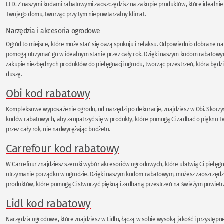
LED. Z naszymi kodami rabatowymi zaoszczędzisz na zakupie produktów, które idealnie
Twojego domu, tworząc przy tym niepowtarzalny klimat.
Narzędzia i akcesoria ogrodowe
Ogród to miejsce, które może stać się oazą spokoju i relaksu. Odpowiednio dobrane na
pomogą utrzymać go w idealnym stanie przez cały rok. Dzięki naszym kodom rabatowy
zakupie niezbędnych produktów do pielęgnacji ogrodu, tworząc przestrzeń, która będzie
duszę.
Obi kod rabatowy
Kompleksowe wyposażenie ogrodu, od narzędzi po dekoracje, znajdziesz w Obi. Skorzys
kodów rabatowych, aby zaopatrzyć się w produkty, które pomogą Ci zadbać o piękno 
przez cały rok, nie nadwyrężając budżetu.
Carrefour kod rabatowy
W Carrefour znajdziesz szeroki wybór akcesoriów ogrodowych, które ułatwią Ci pielęgna
utrzymanie porządku w ogrodzie. Dzięki naszym kodom rabatowym, możesz zaoszczędz
produktów, które pomogą Ci stworzyć piękną i zadbaną przestrzeń na świeżym powietr
Lidl kod rabatowy
Narzędzia ogrodowe, które znajdziesz w Lidlu, łączą w sobie wysoką jakość i przystępne