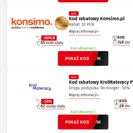
KOD
Kod rabatowy Konsimo.pl
Rabat 30 PLN
Więcej informacji
KOD
-30PLN
149
dni
55
osób użyło
Kod aktualny
POKAŻ KOD
3JGJE76
KOD
Kod rabatowy KrolMateracy P
Druga poduszka Technogel -50%
Więcej informacji
KOD
-50%
28
dni
52
osoby użyły
Kod aktualny
POKAŻ KOD
NOGEL50