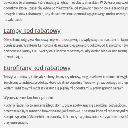
Dekoracje to elementy, które nadają wnętrzom osobisty charakter. W Dekoria znajdzie
dodatków, które uzupełnią każde pomieszczenie, od stylowych zasłon po eleganckie pod
naszych kodów rabatowych, aby dodać swojemu domowi wyjątkowego uroku, oszczędz
na zakupach.
Lampy kod rabatowy
Oświetlenie odgrywa kluczową rolę w aranżacji wnętrz, wpływając na nastrój i funkcj
pomieszczeń. W sklepie Lampy znajdziesz szeroką gamę produktów, od klasycznych ży
nowoczesne lampy LED. Skorzystaj z kodów rabatowych, aby dodać blasku swoim wnęt
przepłacając.
Eurofirany kod rabatowy
Tekstylia domowe, takie jak zasłony, firany czy obrusy, mogą całkowicie odmienić wyg
Eurofirany znajdziesz produkty, które idealnie dopełnią Twoje wnętrza, dodając im ciepł
kodami rabatowymi możesz cieszyć się pięknymi dodatkami w przystępnych cenach.
Wyposażenie kuchni i jadalni
Kuchnia i jadalnia to serce każdego domu, gdzie spotykamy się z rodziną i przyjaciółmi.
przestrzenie były zarówno funkcjonalne, jak i stylowe. Z naszymi kodami rabatowymi z
zakupie sprzętu AGD, mebli i akcesoriów, które uczynią gotowanie i spożywanie posiłk
przyjemniejszym.