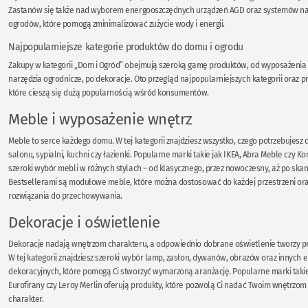
Zastanów się także nad wyborem energooszczędnych urządzeń AGD oraz systemów n
ogrodów, które pomogą zminimalizować zużycie wody i energii.
Najpopularniejsze kategorie produktów do domu i ogrodu
Zakupy w kategorii „Dom i Ogród” obejmują szeroką gamę produktów, od wyposażenia 
narzędzia ogrodnicze, po dekoracje. Oto przegląd najpopularniejszych kategorii oraz 
które cieszą się dużą popularnością wśród konsumentów.
Meble i wyposażenie wnętrz
Meble to serce każdego domu. W tej kategorii znajdziesz wszystko, czego potrzebujes
salonu, sypialni, kuchni czy łazienki. Popularne marki takie jak IKEA, Abra Meble czy Ko
szeroki wybór mebli w różnych stylach – od klasycznego, przez nowoczesny, aż po ska
Bestsellerami są modułowe meble, które można dostosować do każdej przestrzeni or
rozwiązania do przechowywania.
Dekoracje i oświetlenie
Dekoracje nadają wnętrzom charakteru, a odpowiednio dobrane oświetlenie tworzy pr
W tej kategorii znajdziesz szeroki wybór lamp, zasłon, dywanów, obrazów oraz innych
dekoracyjnych, które pomogą Ci stworzyć wymarzoną aranżację. Popularne marki tak
Eurofirany czy Leroy Merlin oferują produkty, które pozwolą Ci nadać Twoim wnętrzom
charakter.