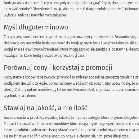
funkcjonalny na co dzień, czy pełnić jedynie rolę dekoracyjną? Czy będzie intensywnie
stanowić ozdobę? Określenie funkcji, jaką ma pełnić dany produkt, pomoże Ci dokon
wyboru i uniknąć nadmiernych zakupów.
Myśl długoterminowo
Zakupy związane z domem i ogrodem to często inwestycja na wiele lat. Zastanów się, 
dekoracje czy narzędzia będą pasować do Twojego stylu życia i wnętrza także za kilka la
podążania za chwilowymi trendami, które mogą szybko się znudzić, a postaw na klas
rozwiązania, które będą cieszyć oko przez długi czas.
Porównuj ceny i korzystaj z promocji
Korzystanie z kodów rabatowych i promocji to świetny sposób na zaoszczędzenie na z
podjęciem decyzji o zakupie, porównaj ceny w różnych sklepach, aby upewnić się, że w
ofertę. Zakupy online umożliwiają łatwe porównanie ofert, co pozwala na znalezienie 
wychodzenia z domu.
Stawiaj na jakość, a nie ilość
Inwestowanie w produkty wysokiej jakości to mądra strategia, która przynosi długoter
Zamiast kupować wiele tanich produktów, które mogą szybko się zużyć lub stracić na wa
które są solidnie wykonane i będą służyć przez lata. Jakość produktów do domu i ogro
się na ich trwałość i funkcjonalność, co pozwala cieszyć się nimi przez długi czas.