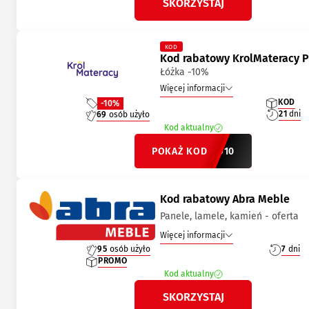
SKORZYSTAJ
KOD
Kod rabatowy KrolMateracy P
Łóżka -10%
Więcej informacji
KOD
-10%
21
dni
69
osób użyło
Kod aktualny
POKAŻ KOD
LATO10
Kod rabatowy Abra Meble
Panele, lamele, kamień - oferta
Więcej informacji
95
osób użyło
7
dni
PROMO
Kod aktualny
SKORZYSTAJ