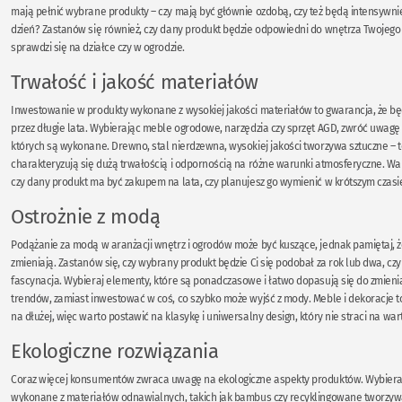
mają pełnić wybrane produkty – czy mają być głównie ozdobą, czy też będą intensywn
dzień? Zastanów się również, czy dany produkt będzie odpowiedni do wnętrza Twojego d
sprawdzi się na działce czy w ogrodzie.
Trwałość i jakość materiałów
Inwestowanie w produkty wykonane z wysokiej jakości materiałów to gwarancja, że bę
przez długie lata. Wybierając meble ogrodowe, narzędzia czy sprzęt AGD, zwróć uwagę 
których są wykonane. Drewno, stal nierdzewna, wysokiej jakości tworzywa sztuczne – t
charakteryzują się dużą trwałością i odpornością na różne warunki atmosferyczne. War
czy dany produkt ma być zakupem na lata, czy planujesz go wymienić w krótszym czasi
Ostrożnie z modą
Podążanie za modą w aranżacji wnętrz i ogrodów może być kuszące, jednak pamiętaj, ż
zmieniają. Zastanów się, czy wybrany produkt będzie Ci się podobał za rok lub dwa, czy 
fascynacja. Wybieraj elementy, które są ponadczasowe i łatwo dopasują się do zmieni
trendów, zamiast inwestować w coś, co szybko może wyjść z mody. Meble i dekoracje t
na dłużej, więc warto postawić na klasykę i uniwersalny design, który nie straci na wart
Ekologiczne rozwiązania
Coraz więcej konsumentów zwraca uwagę na ekologiczne aspekty produktów. Wybieraj
wykonane z materiałów odnawialnych, takich jak bambus czy recyklingowane tworzyw