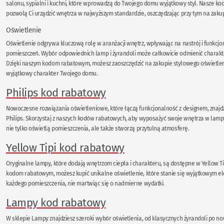
salonu, sypialni i kuchni, które wprowadzą do Twojego domu wyjątkowy styl. Nasze k
pozwolą Ci urządzić wnętrza w najwyższym standardzie, oszczędzając przy tym na zaku
Oświetlenie
Oświetlenie odgrywa kluczową rolę w aranżacji wnętrz, wpływając na nastrój i funkcj
pomieszczeń. Wybór odpowiednich lamp i żyrandoli może całkowicie odmienić charakt
Dzięki naszym kodom rabatowym, możesz zaoszczędzić na zakupie stylowego oświetleni
wyjątkowy charakter Twojego domu.
Philips kod rabatowy
Nowoczesne rozwiązania oświetleniowe, które łączą funkcjonalność z designem, znajdz
Philips. Skorzystaj z naszych kodów rabatowych, aby wyposażyć swoje wnętrza w lampy 
nie tylko oświetlą pomieszczenia, ale także stworzą przytulną atmosferę.
Yellow Tipi kod rabatowy
Oryginalne lampy, które dodają wnętrzom ciepła i charakteru, są dostępne w Yellow Ti
kodom rabatowym, możesz kupić unikalne oświetlenie, które stanie się wyjątkowym 
każdego pomieszczenia, nie martwiąc się o nadmierne wydatki.
Lampy kod rabatowy
W sklepie Lampy znajdziesz szeroki wybór oświetlenia, od klasycznych żyrandoli po 