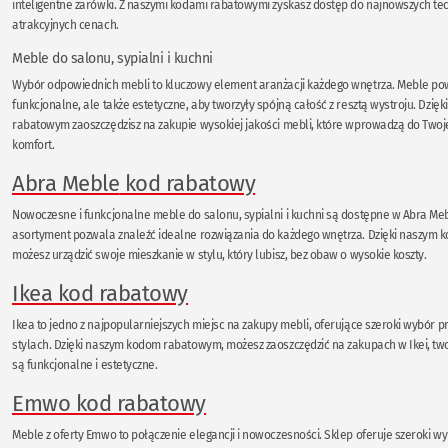
inteligentne żarówki. Z naszymi kodami rabatowymi zyskasz dostęp do najnowszych tec
atrakcyjnych cenach.
Meble do salonu, sypialni i kuchni
Wybór odpowiednich mebli to kluczowy element aranżacji każdego wnętrza. Meble pow
funkcjonalne, ale także estetyczne, aby tworzyły spójną całość z resztą wystroju. Dzi
rabatowym zaoszczędzisz na zakupie wysokiej jakości mebli, które wprowadzą do Twoje
komfort.
Abra Meble
kod rabatowy
Nowoczesne i funkcjonalne meble do salonu, sypialni i kuchni są dostępne w Abra Meb
asortyment pozwala znaleźć idealne rozwiązania do każdego wnętrza. Dzięki naszym
możesz urządzić swoje mieszkanie w stylu, który lubisz, bez obaw o wysokie koszty.
Ikea kod rabatowy
Ikea to jedno z najpopularniejszych miejsc na zakupy mebli, oferujące szeroki wybór 
stylach. Dzięki naszym kodom rabatowym, możesz zaoszczędzić na zakupach w Ikei, two
są funkcjonalne i estetyczne.
Emwo kod rabatowy
Meble z oferty Emwo to połączenie elegancji i nowoczesności. Sklep oferuje szeroki w