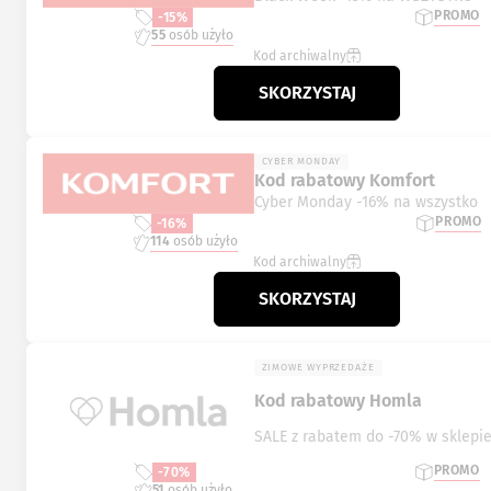
PROMO
-15%
55
osób użyło
Kod archiwalny
SKORZYSTAJ
CYBER MONDAY
Kod rabatowy Komfort
Cyber Monday -16% na wszystko
PROMO
-16%
114
osób użyło
Kod archiwalny
SKORZYSTAJ
ZIMOWE WYPRZEDAŻE
Kod rabatowy Homla
SALE z rabatem do -70% w sklepi
PROMO
-70%
51
osób użyło