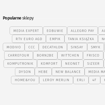
Popularne
sklepy
MEDIA EXPERT
EOBUWIE
ALLEGRO PAY
A
RTV EURO AGD
EMPIK
TANIA KSIĄŻKA
N
MODIVO
CCC
DECATHLON
SINSAY
SMYK
CARREFOUR
BORN2BE
WITTCHEN
FRISCO
KOMPUTRONIK
KOMFORT
NEONET
SIZEER
DYSON
HEBE
NEW BALANCE
MEDIA M
HOME&YOU
LEROY MERLIN
ERLI
4F