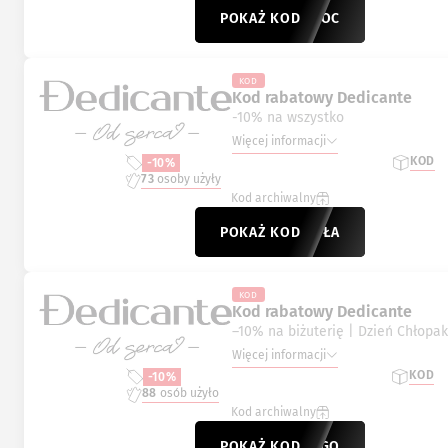
POKAŻ KOD
ELKANOC
KOD
Kod rabatowy Dedicante
-10% na wszystko
Więcej informacji
KOD
-10%
73
osoby użyły
Kod archiwalny
POKAŻ KOD
SZKOŁA
KOD
Kod rabatowy Dedicante
–10% na biżuterię | Dzień Chłopa
Więcej informacji
KOD
-10%
88
osób użyło
Kod archiwalny
POKAŻ KOD
LANIEGO