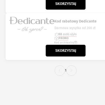
SKORZYSTAJ
Kod rabatowy Dedicante
Darmowa wysyłka od 200 zł
88
osób użyło
PROMO
Kod archiwalny
SKORZYSTAJ
1