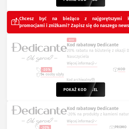
Chcesz być na bieżąco z najgorętszymi k
promocjami i zniżkami? Zapisz się do naszego news
KOD
Kod rabatowy Dedicante
20% rabatu na biżuterię z okazji 
Nauczyciela
Więcej informacji
KOD
-20%
54
osoby użyły
Kod archiwalny
POKAŻ KOD
CZYCIEL
Kod rabatowy Dedicante
-20% na produkty z kamieni natu
Więcej informacji
PROMO
-20%