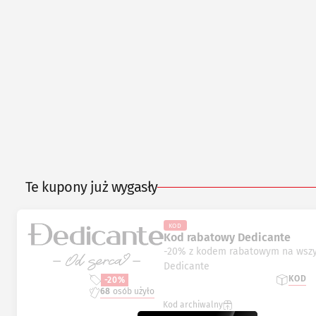
Te kupony już wygasły
KOD
Kod rabatowy Dedicante
-20% z kodem rabatowym na wszy
Dedicante
KOD
-20%
68
osób użyło
Kod archiwalny