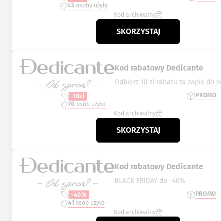
43
osoby użyły
Kod archiwalny
SKORZYSTAJ
Kod rabatowy Dedicante
Odbierz 10 zł rabatu za zapis do 
PROMO
-10zł
70
osób użyło
Kod archiwalny
SKORZYSTAJ
Kod rabatowy Dedicante
BLACK FRIDAY do -40%
PROMO
-40%
41
osób użyło
Kod archiwalny