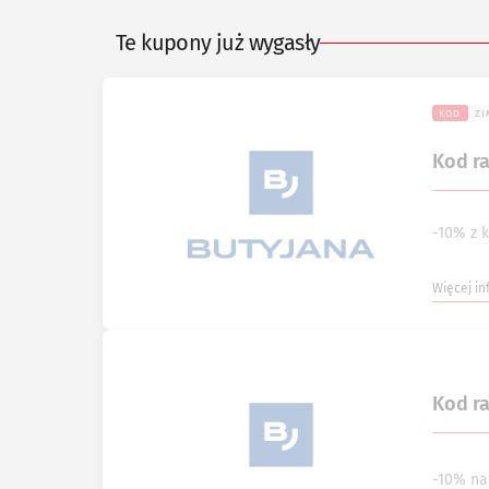
Te kupony już wygasły
KOD
ZI
Kod r
-10% z 
Więcej in
Kod r
-10% na