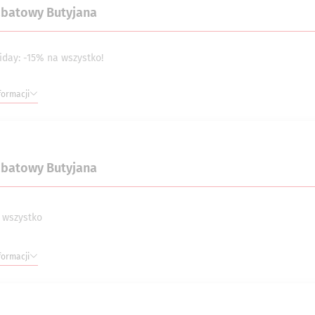
abatowy Butyjana
iday: -15% na wszystko!
formacji
abatowy Butyjana
 wszystko
formacji