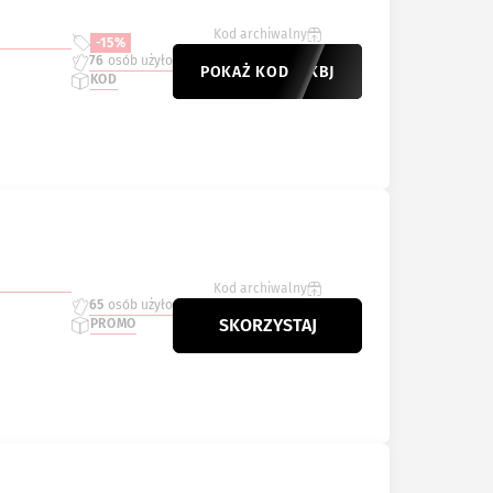
Kod archiwalny
-15%
76
osób użyło
POKAŻ KOD
BLACKBJ
KOD
Kod archiwalny
65
osób użyło
SKORZYSTAJ
PROMO