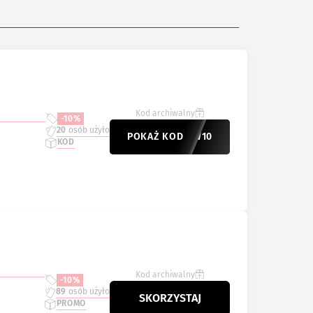
Kod archiwalny
-10%
20
osób użyło
POKAŻ KOD
NEW10
KOD
Kod archiwalny
-10%
89
osób użyło
SKORZYSTAJ
PROMO