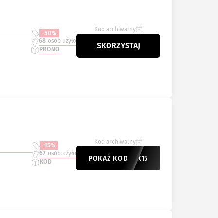
Kod archiwalny
-50%
68
osób użyło
SKORZYSTAJ
PROMO
Kod archiwalny
-15%
67
osób użyło
POKAŻ KOD
KWEEK15
KOD