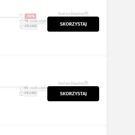
Kod archiwalny
-10%
78
osób użyło
SKORZYSTAJ
PROMO
Kod archiwalny
90
osób użyło
SKORZYSTAJ
PROMO