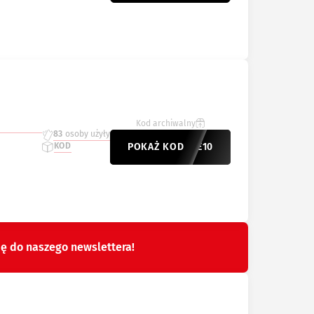
Kod archiwalny
83
osoby użyły
KOD
POKAŻ KOD
ICE10
ię do naszego newslettera!