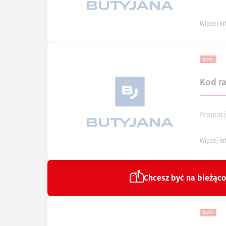
Więcej in
KOD
Kod r
Promocj
Więcej in
Chcesz być na bieżąco
KOD