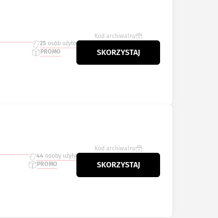
Kod archiwalny
25
osób użyło
SKORZYSTAJ
PROMO
Kod archiwalny
44
osoby użyły
SKORZYSTAJ
PROMO