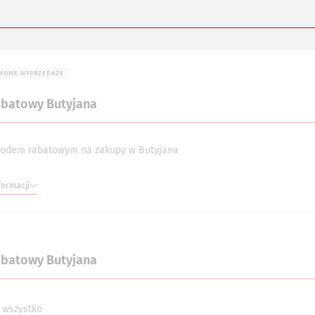
MOWE WYPRZEDAŻE
abatowy Butyjana
kodem rabatowym na zakupy w Butyjana
formacji
abatowy Butyjana
 wszystko