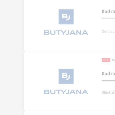
Kod r
Outlet 
KOD
BL
Kod r
Black W