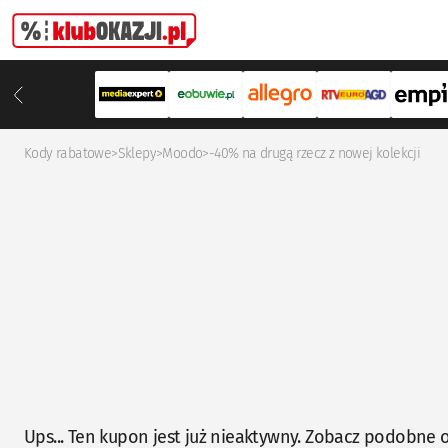
Kody rabatowe
>
Sklepy
>
Moodo
>
-40% na drugą rzecz z nowej kolekcji
Ups... Ten kupon jest już nieaktywny. Zobacz podobne o