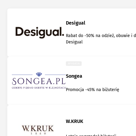
Desigual
Rabat do -50% na odzież, obuwie i 
Desigual
WYGASA
Songea
Promocja -45% na biżuterię
W.KRUK