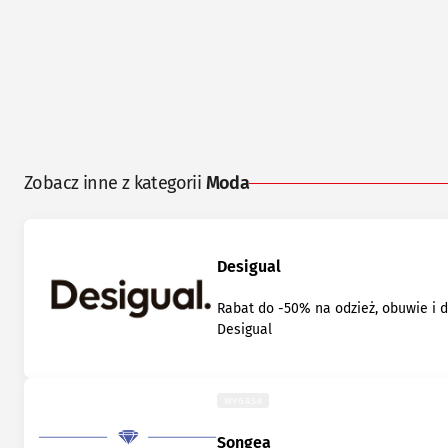
Zobacz inne z kategorii
Moda
Desigual
Rabat do -50% na odzież, obuwie i 
Desigual
WYGASA
Songea