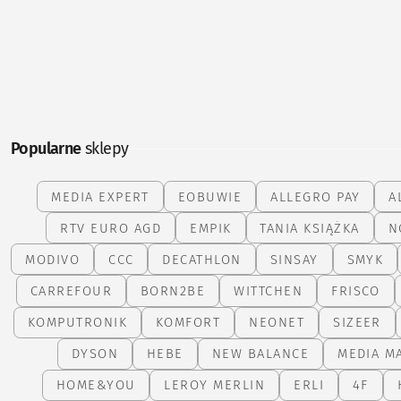
Popularne
sklepy
MEDIA EXPERT
EOBUWIE
ALLEGRO PAY
A
RTV EURO AGD
EMPIK
TANIA KSIĄŻKA
N
MODIVO
CCC
DECATHLON
SINSAY
SMYK
CARREFOUR
BORN2BE
WITTCHEN
FRISCO
KOMPUTRONIK
KOMFORT
NEONET
SIZEER
DYSON
HEBE
NEW BALANCE
MEDIA M
HOME&YOU
LEROY MERLIN
ERLI
4F