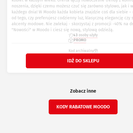
kobiet w każdym wieku. Oferta łączy nowoczesne trendy z komf
noszenia, dzięki czemu możesz czuć się zarówno stylowo, jak i 
każdego dnia! W Moodo każda kobieta znajdzie coś dla siebie – 
od tego, czy preferujesz codzienny luz, klasyczną elegancję czy 
akcenty modowe. Nie zwlekaj - skorzystaj z promocji -40% na dr
"Nowości" w Moodo i ciesz się nową, stylową odzieżą.
43
osoby użyły
PROMO
Kod archiwalny
IDŹ DO SKLEPU
Zobacz inne
KODY RABATOWE MOODO