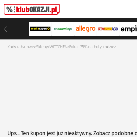
Kody rabatowe
>
Sklepy
>
WITTCHEN
>
Extra -25% na buty i odzież
Ups... Ten kupon jest już nieaktywny. Zobacz podobne o