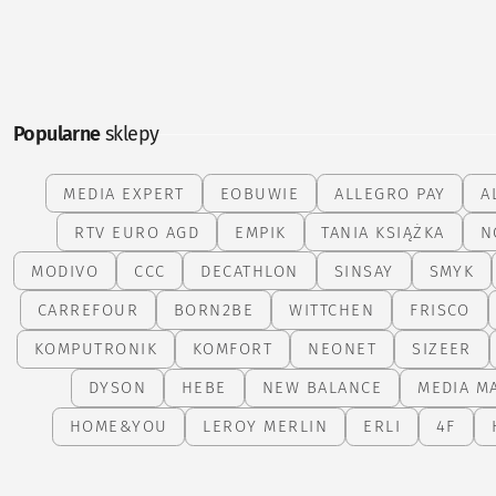
Popularne
sklepy
MEDIA EXPERT
EOBUWIE
ALLEGRO PAY
A
RTV EURO AGD
EMPIK
TANIA KSIĄŻKA
N
MODIVO
CCC
DECATHLON
SINSAY
SMYK
CARREFOUR
BORN2BE
WITTCHEN
FRISCO
KOMPUTRONIK
KOMFORT
NEONET
SIZEER
DYSON
HEBE
NEW BALANCE
MEDIA M
HOME&YOU
LEROY MERLIN
ERLI
4F