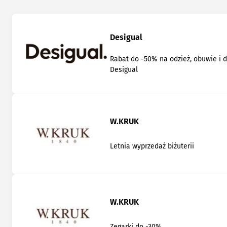
Desigual
Rabat do -50% na odzież, obuwie i 
Desigual
W.KRUK
Letnia wyprzedaż biżuterii
W.KRUK
Zegarki do -30%