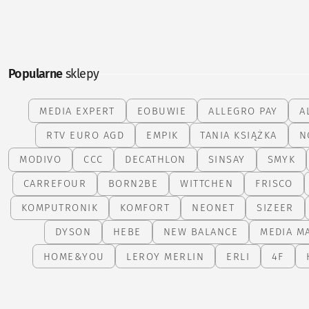
Popularne
sklepy
MEDIA EXPERT
EOBUWIE
ALLEGRO PAY
A
RTV EURO AGD
EMPIK
TANIA KSIĄŻKA
N
MODIVO
CCC
DECATHLON
SINSAY
SMYK
CARREFOUR
BORN2BE
WITTCHEN
FRISCO
KOMPUTRONIK
KOMFORT
NEONET
SIZEER
DYSON
HEBE
NEW BALANCE
MEDIA M
HOME&YOU
LEROY MERLIN
ERLI
4F