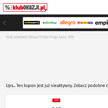
Kody rabatowe
>
Sklepy
>
Tchibo
>
Druga kawa -60%
Ups... Ten kupon jest już nieaktywny. Zobacz podobne o
KOD