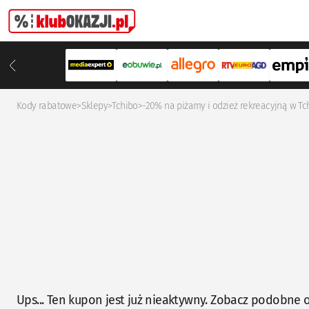
Kody rabatowe
>
Sklepy
>
Tchibo
>
-20% na piżamy i odzież rekreacyjną w Tc
Ups... Ten kupon jest już nieaktywny. Zobacz podobne o