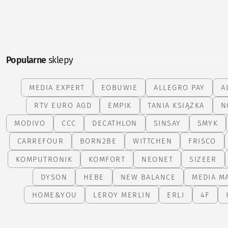
Popularne
sklepy
MEDIA EXPERT
EOBUWIE
ALLEGRO PAY
A
RTV EURO AGD
EMPIK
TANIA KSIĄŻKA
N
MODIVO
CCC
DECATHLON
SINSAY
SMYK
CARREFOUR
BORN2BE
WITTCHEN
FRISCO
KOMPUTRONIK
KOMFORT
NEONET
SIZEER
DYSON
HEBE
NEW BALANCE
MEDIA M
HOME&YOU
LEROY MERLIN
ERLI
4F