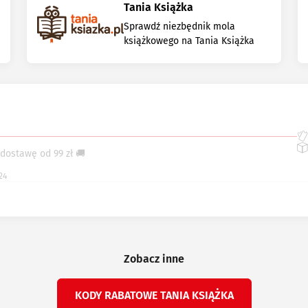
Tania Książka
Sprawdź niezbędnik mola
książkowego na Tania Książka
dostawę od 99 zł 🚚
24
Zobacz inne
KODY RABATOWE TANIA KSIĄŻKA