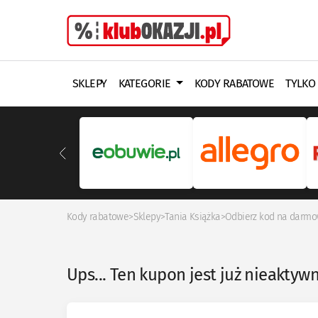
SKLEPY
KATEGORIE
KODY RABATOWE
TYLKO
Kody rabatowe
>
Sklepy
>
Tania Książka
>
Odbierz kod na darmo
Ups... Ten kupon jest już nieaktyw