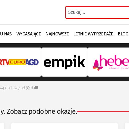
 U NAS
WYGASAJĄCE
NAJNOWSZE
LETNIE WYPRZEDAŻE
BLOG
wą dostawę od 99 zł 🚚
ny. Zobacz podobne okazje.