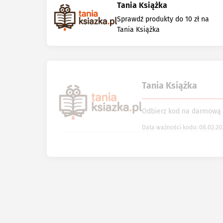
Tania Książka
Sprawdź produkty do 10 zł na
Tania Książka
Tania Książka
Odbierz kod na darmową 
Data ważności kodu: 08.02.20