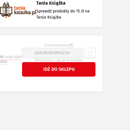
Tania Książka
Sprawdź produkty do 15 zł na
Tania Książka
Kod archiwalny
85
osób użyło
Skopiuj kod i użyj go w koszyku.
KOD
IDŹ DO SKLEPU