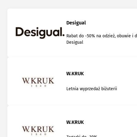
Desigual
Rabat do -50% na odzież, obuwie i 
Desigual
W.KRUK
Letnia wyprzedaż biżuterii
W.KRUK