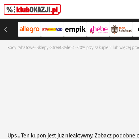
Kody rabatowe
>
Sklepy
>
StreetStyle24
>
-20% przy zakupie 2 lub więcej pr
Ups... Ten kupon jest już nieaktywny. Zobacz podobne o