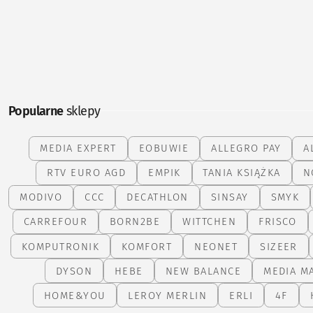
Popularne
sklepy
MEDIA EXPERT
EOBUWIE
ALLEGRO PAY
A
RTV EURO AGD
EMPIK
TANIA KSIĄŻKA
N
MODIVO
CCC
DECATHLON
SINSAY
SMYK
CARREFOUR
BORN2BE
WITTCHEN
FRISCO
KOMPUTRONIK
KOMFORT
NEONET
SIZEER
DYSON
HEBE
NEW BALANCE
MEDIA M
HOME&YOU
LEROY MERLIN
ERLI
4F