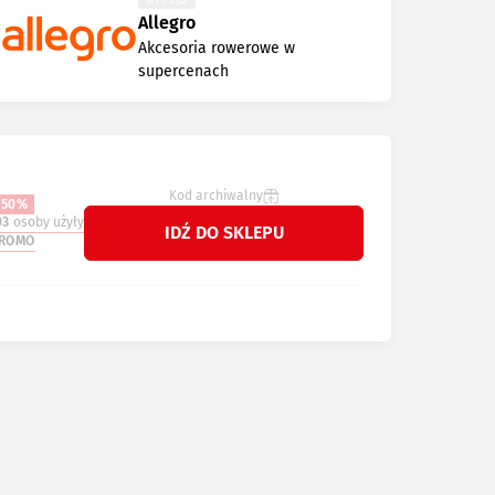
WYGASA
Allegro
Akcesoria rowerowe w
supercenach
Kod archiwalny
-50%
03
osoby użyły
IDŹ DO SKLEPU
ROMO