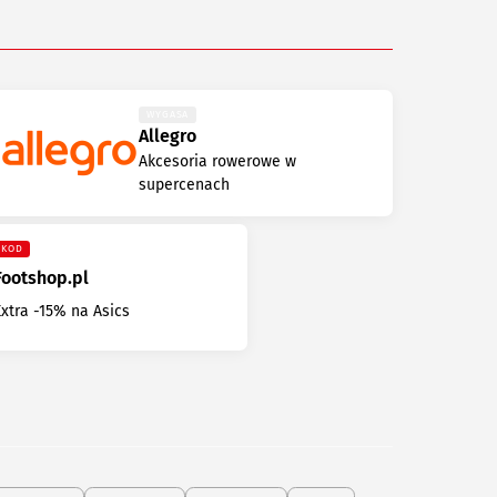
WYGASA
Allegro
Akcesoria rowerowe w
supercenach
KOD
Footshop.pl
Extra -15% na Asics