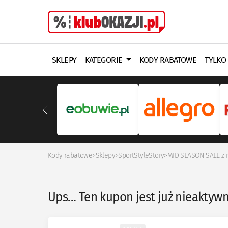
SKLEPY
KATEGORIE
KODY RABATOWE
TYLKO
Kody rabatowe
>
Sklepy
>
SportStyleStory
>
MID SEASON SALE z 
Ups... Ten kupon jest już nieaktyw