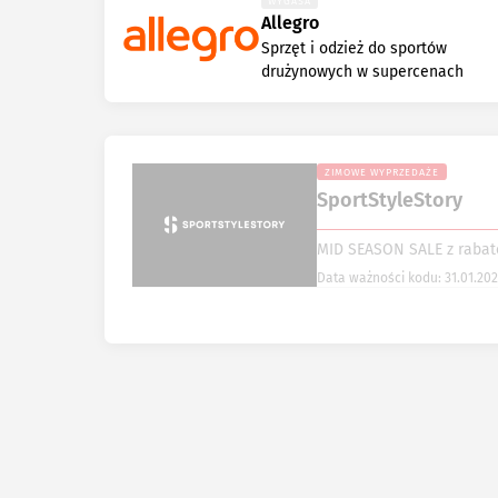
WYGASA
Allegro
Sprzęt i odzież do sportów
drużynowych w supercenach
ZIMOWE WYPRZEDAŻE
SportStyleStory
MID SEASON SALE z rabat
Data ważności kodu: 31.01.20