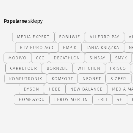
Popularne
sklepy
MEDIA EXPERT
EOBUWIE
ALLEGRO PAY
A
RTV EURO AGD
EMPIK
TANIA KSIĄŻKA
N
MODIVO
CCC
DECATHLON
SINSAY
SMYK
CARREFOUR
BORN2BE
WITTCHEN
FRISCO
KOMPUTRONIK
KOMFORT
NEONET
SIZEER
DYSON
HEBE
NEW BALANCE
MEDIA M
HOME&YOU
LEROY MERLIN
ERLI
4F