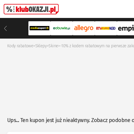
Kody rabatowe
>
Sklepy
>
Skine
>
-10% z kodem rabatowym na pierwsze zak
Ups... Ten kupon jest już nieaktywny. Zobacz podobne o