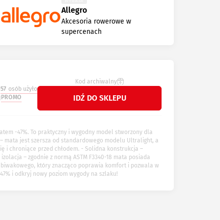
WYGASA
Allegro
Akcesoria rowerowe w
supercenach
Kod archiwalny
57
osób użyło
IDŹ DO SKLEPU
PROMO
abatem -47%. To praktyczny i wygodny model stworzony dla
– mata jest szersza od standardowego modelu Ultralight, a
ię i chroniące przed chłodem. - Solidna konstrukcja –
 izolacja – zgodnie z normą ASTM F3340-18 mata posiada
ku biwakowego, który znacząco poprawia komfort i pozwala w
-47% i odkryj nowy poziom wygody na szlaku!