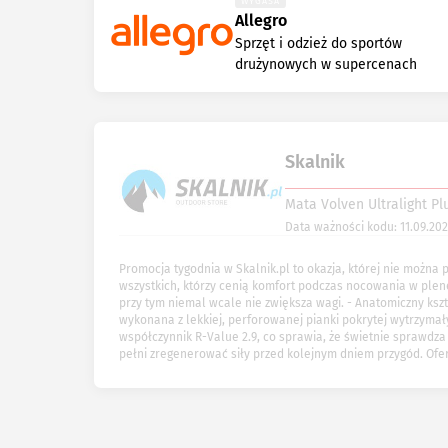
WYGASA
Allegro
Sprzęt i odzież do sportów
drużynowych w supercenach
Skalnik
Mata Volven Ultralight Pl
Data ważności kodu: 11.09.20
Promocja tygodnia w Skalnik.pl to okazja, której nie można
wszystkich, którzy cenią komfort podczas nocowania w plen
przy tym niemal wcale nie zwiększa wagi. - Anatomiczny kszt
wykonana z lekkiej, perforowanej pianki pokrytej wytrzyma
współczynnik R-Value 2.9, co sprawia, że świetnie sprawdz
pełni zregenerować siły przed kolejnym dniem przygód. Ofer