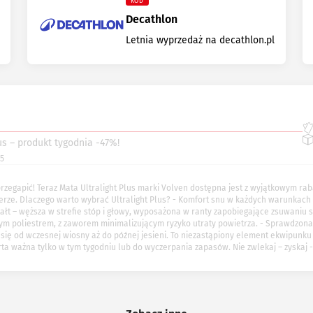
KOD
Decathlon
Letnia wyprzedaż na decathlon.pl
us – produkt tygodnia -47%!
25
 przegapić! Teraz Mata Ultralight Plus marki Volven dostępna jest z wyjątkowym r
erze. Dlaczego warto wybrać Ultralight Plus? - Komfort snu w każdych warunkach 
ałt – węższa w strefie stóp i głowy, wyposażona w ranty zapobiegające zsuwaniu s
łym poliestrem, z zaworem minimalizującym ryzyko utraty powietrza. - Sprawdzona
a się od wczesnej wiosny aż do późnej jesieni. To niezastąpiony element ekwipun
ta ważna tylko w tym tygodniu lub do wyczerpania zapasów. Nie zwlekaj – zyskaj 