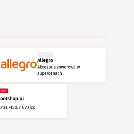
WYGASA
Allegro
Akcesoria rowerowe w
supercenach
KOD
Footshop.pl
Extra -15% na Asics