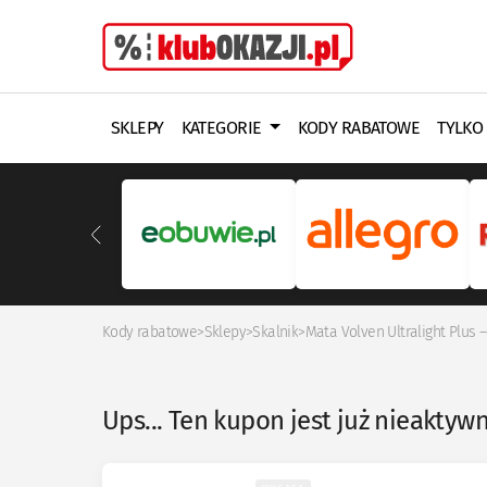
SKLEPY
KATEGORIE
KODY RABATOWE
TYLKO
Kody rabatowe
>
Sklepy
>
Skalnik
>
Mata Volven Ultralight Plus 
Ups... Ten kupon jest już nieaktyw