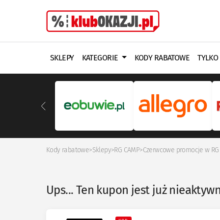
SKLEPY
KATEGORIE
KODY RABATOWE
TYLKO
Kody rabatowe
>
Sklepy
>
RG CAMP
>
Czerwcowe promocje w RG
Ups... Ten kupon jest już nieaktyw