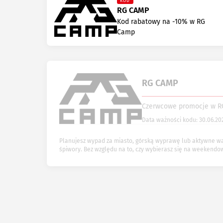
KOD
RG CAMP
Kod rabatowy na -10% w RG
Camp
RG CAMP
Czerwcowe promocje w 
Data ważności kodu: 30.06.20
Planujesz wypad za miasto, górską wyprawę lub aktywne wak
śpiwory. Bez względu na to, czy wybierasz się na weekendowy