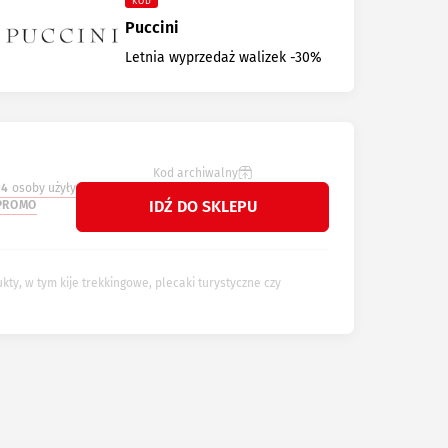
KOD
Puccini
Letnia wyprzedaż walizek -30%
Kod archiwalny
94
osoby użyły
IDŹ DO SKLEPU
PROMO
y, w tym kije trekkingowe, plecaki turystyczne czy