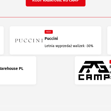
KODY RABATOWE RG CAMP
KOD
Puccini
Letnia wyprzedaż walizek -30%
Warehouse PL