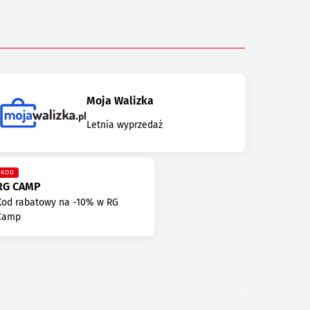
Moja Walizka
Letnia wyprzedaż
KOD
RG CAMP
Kod rabatowy na -10% w RG
Camp