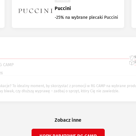
WYGASA
Puccini
-25% na wybrane plecaki Puccini
RG CAMP
26
acje? To idealny moment, by skorzystać z promocji w RG CAMP na wybrane produkt
 biwak, czy dłuższą wyprawę – zadbaj o sprzęt, który Cię nie zawiedzie.
Zobacz inne