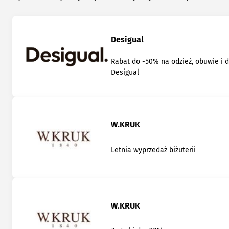
Desigual
Rabat do -50% na odzież, obuwie i 
Desigual
W.KRUK
Letnia wyprzedaż biżuterii
W.KRUK