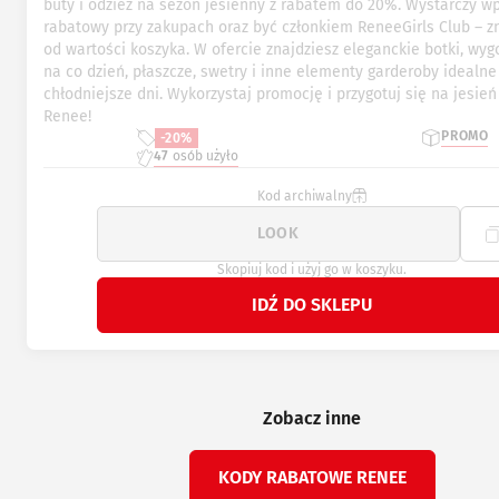
buty i odzież na sezon jesienny z rabatem do 20%. Wystarczy w
rabatowy przy zakupach oraz być członkiem ReneeGirls Club – zn
od wartości koszyka. W ofercie znajdziesz eleganckie botki, wy
na co dzień, płaszcze, swetry i inne elementy garderoby idealne
chłodniejsze dni. Wykorzystaj promocję i przygotuj się na jesień
Renee!
PROMO
-20%
47
osób użyło
Kod archiwalny
Skopiuj kod i użyj go w koszyku.
IDŹ DO SKLEPU
Zobacz inne
KODY RABATOWE RENEE