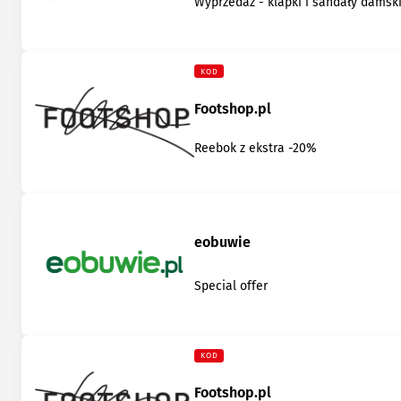
Wyprzedaż - klapki i sandały damsk
KOD
Footshop.pl
Reebok z ekstra -20%
eobuwie
Special offer
KOD
Footshop.pl