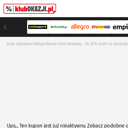
Kody rabatowe
>
Sklepy
>
Renee
>
Kod rabatowy - do 20% zniżki na produkty
Ups... Ten kupon jest już nieaktywny. Zobacz podobne o