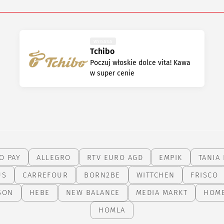
WYGASA
Tchibo
Poczuj włoskie dolce vita! Kawa
w super cenie
O PAY
ALLEGRO
RTV EURO AGD
EMPIK
TANIA 
US
CARREFOUR
BORN2BE
WITTCHEN
FRISCO
SON
HEBE
NEW BALANCE
MEDIA MARKT
HOM
HOMLA