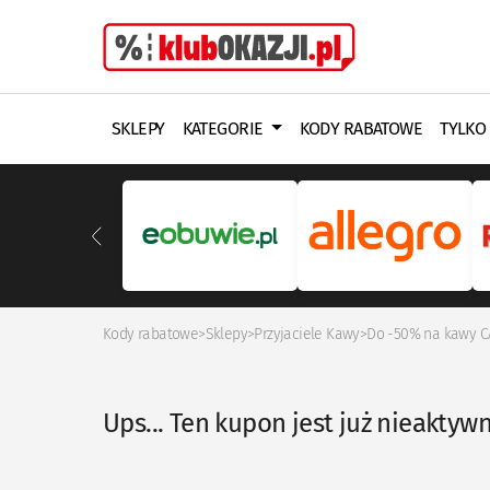
SKLEPY
KATEGORIE
KODY RABATOWE
TYLKO
Kody rabatowe
>
Sklepy
>
Przyjaciele Kawy
>
Do -50% na kawy C
Ups... Ten kupon jest już nieaktyw