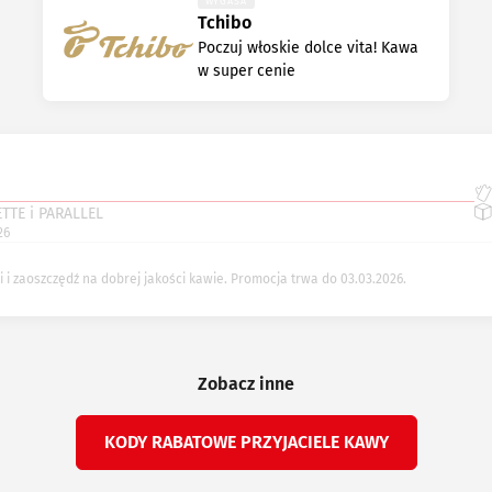
WYGASA
Tchibo
Poczuj włoskie dolce vita! Kawa
w super cenie
TTE i PARALLEL
26
 i zaoszczędź na dobrej jakości kawie. Promocja trwa do 03.03.2026.
Zobacz inne
KODY RABATOWE PRZYJACIELE KAWY