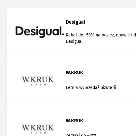
Desigual
Rabat do -50% na odzież, obuwie i 
Desigual
W.KRUK
Letnia wyprzedaż biżuterii
W.KRUK
Zegarki do -30%