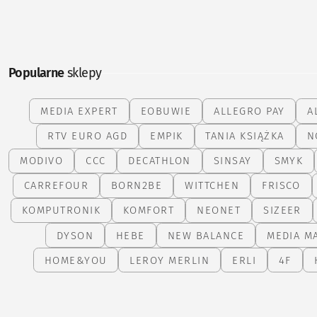
Popularne
sklepy
MEDIA EXPERT
EOBUWIE
ALLEGRO PAY
A
RTV EURO AGD
EMPIK
TANIA KSIĄŻKA
N
MODIVO
CCC
DECATHLON
SINSAY
SMYK
CARREFOUR
BORN2BE
WITTCHEN
FRISCO
KOMPUTRONIK
KOMFORT
NEONET
SIZEER
DYSON
HEBE
NEW BALANCE
MEDIA M
HOME&YOU
LEROY MERLIN
ERLI
4F