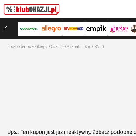
Kody rabatowe
>
Sklepy
>
Olsen
>
30% rabatu i koc GRATIS
Ups... Ten kupon jest już nieaktywny. Zobacz podobne o