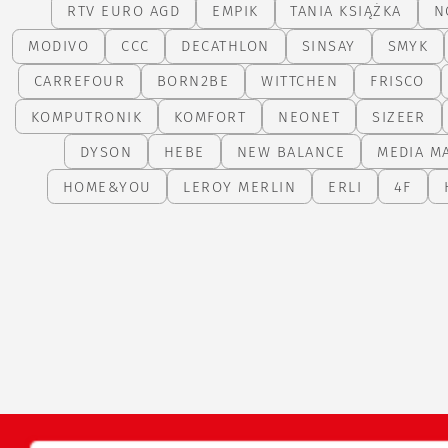
RTV EURO AGD
EMPIK
TANIA KSIĄŻKA
N
MODIVO
CCC
DECATHLON
SINSAY
SMYK
CARREFOUR
BORN2BE
WITTCHEN
FRISCO
KOMPUTRONIK
KOMFORT
NEONET
SIZEER
DYSON
HEBE
NEW BALANCE
MEDIA M
HOME&YOU
LEROY MERLIN
ERLI
4F