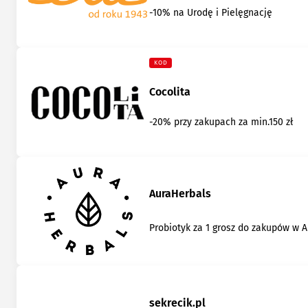
-10% na Urodę i Pielęgnację
KOD
Cocolita
-20% przy zakupach za min.150 zł
AuraHerbals
Probiotyk za 1 grosz do zakupów w 
sekrecik.pl