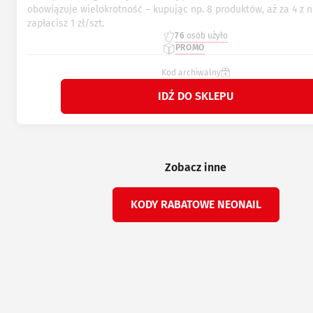
obowiązuje wielokrotność – kupując np. 8 produktów, aż za 4 z n
zapłacisz 1 zł/szt.
76
osób użyło
PROMO
Kod archiwalny
IDŹ DO SKLEPU
Zobacz inne
KODY RABATOWE NEONAIL