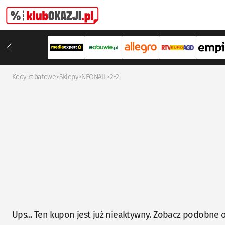
Kody rabatowe
>
Sklepy
>
NEONAIL
>
2+2
Ups... Ten kupon jest już nieaktywny. Zobacz podobne o