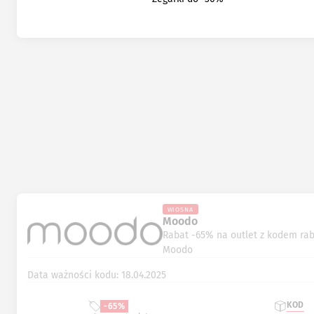
WIOSNA
Moodo
Rabat -65% na outlet z kodem r
Moodo
Data ważności kodu: 18.04.2025
KOD
-65%