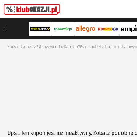
Kody rabatowe
>
Sklepy
>
Moodo
>
Rabat -65% na outlet z kodem rabatow
Ups... Ten kupon jest już nieaktywny. Zobacz podobne o