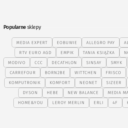
Popularne
sklepy
MEDIA EXPERT
EOBUWIE
ALLEGRO PAY
A
RTV EURO AGD
EMPIK
TANIA KSIĄŻKA
N
MODIVO
CCC
DECATHLON
SINSAY
SMYK
CARREFOUR
BORN2BE
WITTCHEN
FRISCO
KOMPUTRONIK
KOMFORT
NEONET
SIZEER
DYSON
HEBE
NEW BALANCE
MEDIA M
HOME&YOU
LEROY MERLIN
ERLI
4F