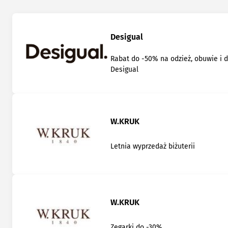
Desigual
Rabat do -50% na odzież, obuwie i 
Desigual
W.KRUK
Letnia wyprzedaż biżuterii
W.KRUK
Zegarki do -30%