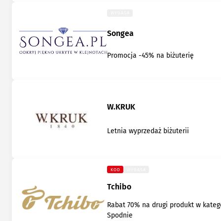
WYGASA
Songea
Promocja -45% na biżuterię
W.KRUK
Letnia wyprzedaż biżuterii
KOD
WYGASA
Tchibo
Rabat 70% na drugi produkt w katego
Spodnie