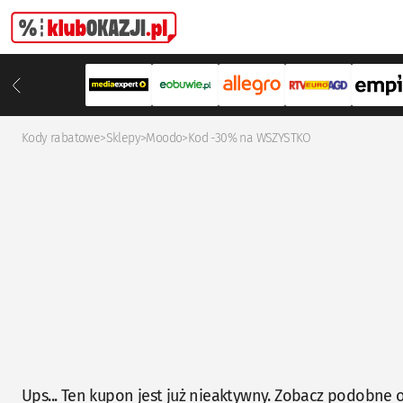
Kody rabatowe
>
Sklepy
>
Moodo
>
Kod -30% na WSZYSTKO
Ups... Ten kupon jest już nieaktywny. Zobacz podobne o