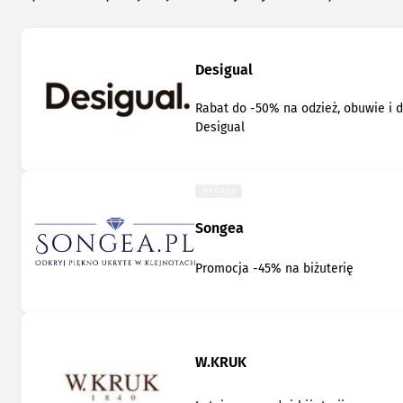
Desigual
Rabat do -50% na odzież, obuwie i 
Desigual
WYGASA
Songea
Promocja -45% na biżuterię
W.KRUK