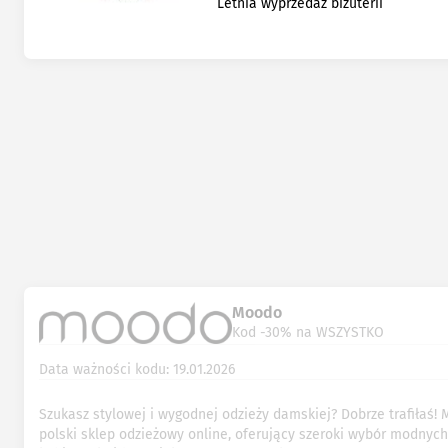
Letnia wyprzedaż biżuterii
Moodo
Kod -30% na WSZYSTKO
Data ważności kodu: 19.01.2026
Szukasz stylowej i wygodnej odzieży damskiej? Dobrze trafiłaś!
polski sklep odzieżowy online, oferujący szeroki wybór modnych