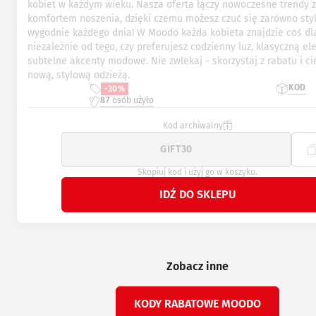
kobiet w każdym wieku. Nasza oferta łączy nowoczesne trendy z
komfortem noszenia, dzięki czemu możesz czuć się zarówno styl
wygodnie każdego dnia! W Moodo każda kobieta znajdzie coś dla
niezależnie od tego, czy preferujesz codzienny luz, klasyczną el
subtelne akcenty modowe. Nie zwlekaj - skorzystaj z rabatu i ci
nową, stylową odzieżą.
KOD
-30%
87
osób użyło
Kod archiwalny
Skopiuj kod i użyj go w koszyku.
IDŹ DO SKLEPU
Zobacz inne
KODY RABATOWE MOODO