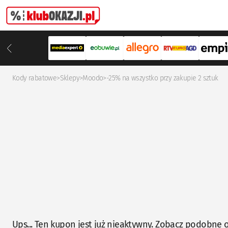
Kody rabatowe
>
Sklepy
>
Moodo
>
-25% na wszystko przy zakupie 2 sztuk
Ups... Ten kupon jest już nieaktywny. Zobacz podobne o