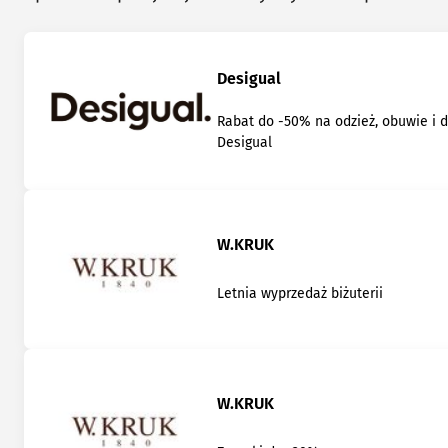
Desigual
Rabat do -50% na odzież, obuwie i 
Desigual
W.KRUK
Letnia wyprzedaż biżuterii
W.KRUK