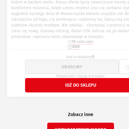
kobiet w każdym wieku. Nasza oferta łączy nowoczesne trendy z
komfortem noszenia, dzięki czemu możesz czuć się zarówno styl
wygodnie każdego dnia! W Moodo każda kobieta znajdzie coś dla
niezależnie od tego, czy preferujesz codzienny luz, klasyczną el
subtelne akcenty modowe. Nie zwlekaj - skorzystaj z promocji 
ciesz się nową, stylową odzieżą. Rabat 25% nalicza się po dodan
produktów i wpisaniu kodu rabatowego w koszyku.
51
osób użyło
KOD
Kod archiwalny
Skopiuj kod i użyj go w koszyku.
IDŹ DO SKLEPU
Zobacz inne