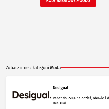
KODY RABATOWE MOODO
Zobacz inne z kategorii
Moda
Desigual
Rabat do -50% na odzież, obuwie i 
Desigual