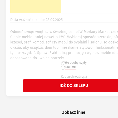
Data ważności kodu: 28.09.2025
Odmień swoje wnętrza w świetnej cenie! W Merkury Market cze
Ciebie meble taniej nawet o 15%. Wybieraj spośród szerokiej ofe
krzeseł, szaf, komód, sof czy mebli do sypialni i salonu. To dosk
okazja, aby urządzić dom lub mieszkanie stylowo i funkcjonalnie
tym oszczędzić. Sprawdź aktualną promocję i wybierz meble ide
dopasowane do Twoich potrzeb!
64
osoby użyły
PROMO
Kod archiwalny
IDŹ DO SKLEPU
Zobacz inne