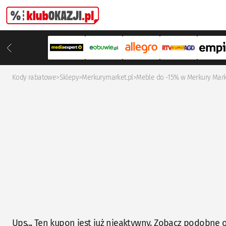
Kody rabatowe
>
Sklepy
>
Merkurymarket.pl
>
Meble do -15% w Merkury Mark
Ups... Ten kupon jest już nieaktywny. Zobacz podobne o