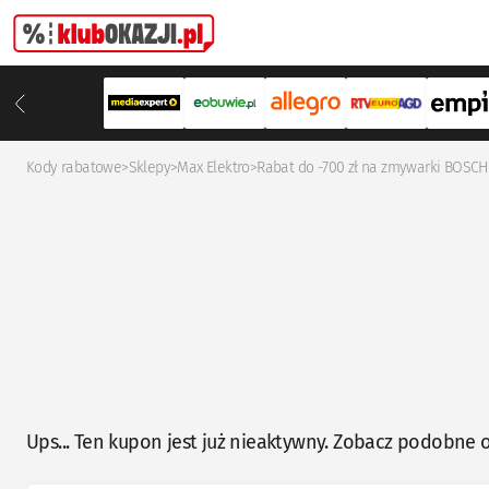
Kody rabatowe
>
Sklepy
>
Max Elektro
>
Rabat do -700 zł na zmywarki BOSCH
Ups... Ten kupon jest już nieaktywny. Zobacz podobne o