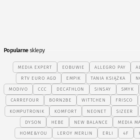
Popularne
sklepy
MEDIA EXPERT
EOBUWIE
ALLEGRO PAY
A
RTV EURO AGD
EMPIK
TANIA KSIĄŻKA
N
MODIVO
CCC
DECATHLON
SINSAY
SMYK
CARREFOUR
BORN2BE
WITTCHEN
FRISCO
KOMPUTRONIK
KOMFORT
NEONET
SIZEER
DYSON
HEBE
NEW BALANCE
MEDIA M
HOME&YOU
LEROY MERLIN
ERLI
4F