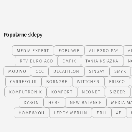
Popularne
sklepy
MEDIA EXPERT
EOBUWIE
ALLEGRO PAY
A
RTV EURO AGD
EMPIK
TANIA KSIĄŻKA
N
MODIVO
CCC
DECATHLON
SINSAY
SMYK
CARREFOUR
BORN2BE
WITTCHEN
FRISCO
KOMPUTRONIK
KOMFORT
NEONET
SIZEER
DYSON
HEBE
NEW BALANCE
MEDIA M
HOME&YOU
LEROY MERLIN
ERLI
4F