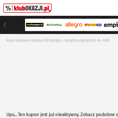
Kody rabatowe
>
Sklepy
>
Lidl
>
Sprzęty i narzędzia ogrodnicze do -40%
Ups... Ten kupon jest już nieaktywny. Zobacz podobne o