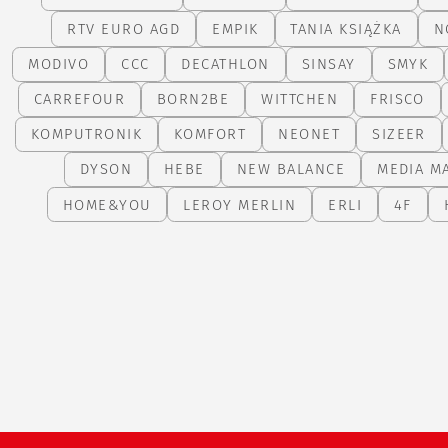
RTV EURO AGD
EMPIK
TANIA KSIĄŻKA
N
MODIVO
CCC
DECATHLON
SINSAY
SMYK
CARREFOUR
BORN2BE
WITTCHEN
FRISCO
KOMPUTRONIK
KOMFORT
NEONET
SIZEER
DYSON
HEBE
NEW BALANCE
MEDIA M
HOME&YOU
LEROY MERLIN
ERLI
4F