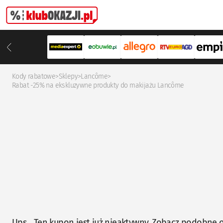
Kody rabatowe
>
Sklepy
>
Lancôme
>
Rabat -25% na ekskluzywne produkty do makijażu Lancôme
Ups... Ten kupon jest już nieaktywny. Zobacz podobne o