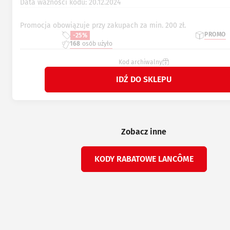
Data ważności kodu: 20.12.2024
Promocja obowiązuje przy zakupach za min. 200 zł.
PROMO
-25%
168
osób użyło
Kod archiwalny
IDŹ DO SKLEPU
Zobacz inne
KODY RABATOWE LANCÔME