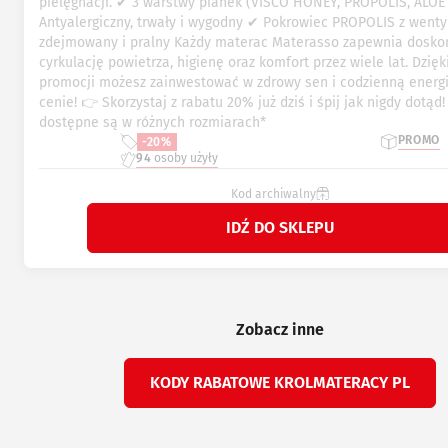
pielęgnacji. ✔ 3 warstwy pianek (VISCO HONEY, PROPOLIS, ALOE
Antyalergiczny, trwały i wygodny ✔ Pokrowiec PROPOLIS z wenty
zdejmowany i pralny Każdy materac Materasso zapewnia dosko
cyrkulację powietrza, higienę oraz komfort przez wiele lat. Dzięki
promocji możesz zainwestować w zdrowy sen i codzienną energi
cenie! 👉 Skorzystaj z rabatu 20% już dziś i śpij jak nigdy dotąd
dostępne są w różnych rozmiarach*
PROMO
-20%
94
osoby użyły
Kod archiwalny
IDŹ DO SKLEPU
Zobacz inne
KODY RABATOWE KROLMATERACY PL