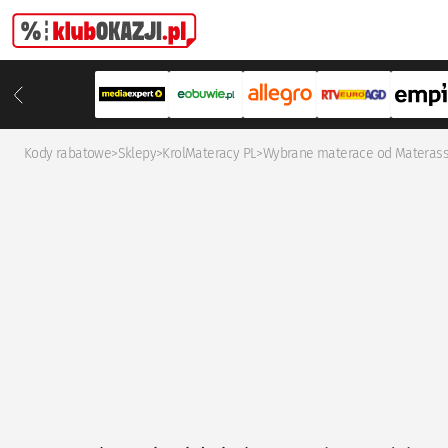
Kody rabatowe
>
Sklepy
>
KrolMateracy PL
>
Wybrane materace od Materasso