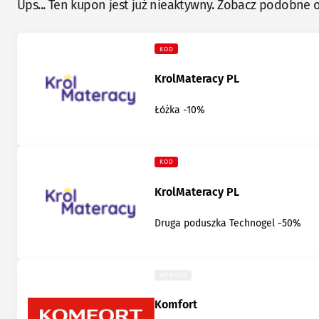
Ups... Ten kupon jest już nieaktywny. Zobacz podobne o
KOD
KrolMateracy PL
Łóżka -10%
KOD
KrolMateracy PL
Druga poduszka Technogel -50%
WYGASA
Komfort