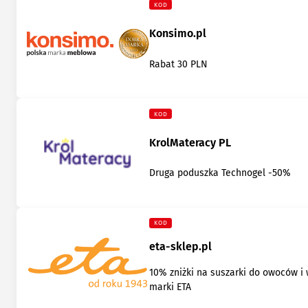
KOD
Konsimo.pl
Rabat 30 PLN
KOD
KrolMateracy PL
Druga poduszka Technogel -50%
KOD
eta-sklep.pl
10% zniżki na suszarki do owoców i
marki ETA