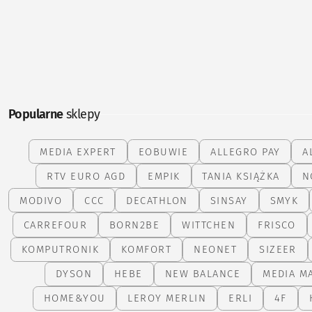
Popularne
sklepy
MEDIA EXPERT
EOBUWIE
ALLEGRO PAY
A
RTV EURO AGD
EMPIK
TANIA KSIĄŻKA
N
MODIVO
CCC
DECATHLON
SINSAY
SMYK
CARREFOUR
BORN2BE
WITTCHEN
FRISCO
KOMPUTRONIK
KOMFORT
NEONET
SIZEER
DYSON
HEBE
NEW BALANCE
MEDIA M
HOME&YOU
LEROY MERLIN
ERLI
4F