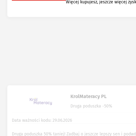
Więcej kupujesz, jeszcze więcej zys
KrolMateracy PL
Druga poduszka -50%
Data ważności kodu: 29.06.2026
Druga poduszka 50% taniej! Zadbaj o jeszcze lepszy sen i podwó