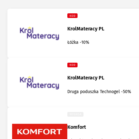
KOD
KrolMateracy PL
Łóżka -10%
KOD
KrolMateracy PL
Druga poduszka Technogel -50%
WYGASA
Komfort