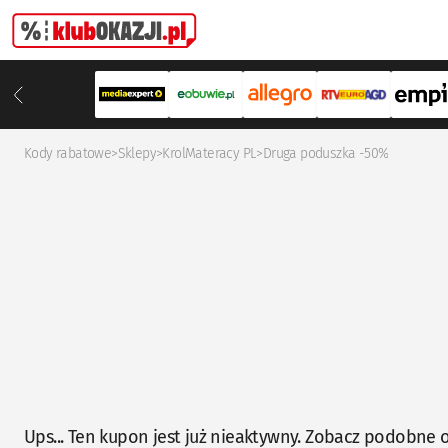
Kody rabatowe
>
Sklepy
>
KrolMateracy PL
>
Druga poduszka -50%
Ups... Ten kupon jest już nieaktywny. Zobacz podobne o