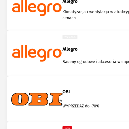
Allegro
Klimatyzacja i wentylacja w atrakcy
cenach
WYGASA
Allegro
Baseny ogrodowe i akcesoria w su
OBI
WYPRZEDAŻ do -70%
KOD