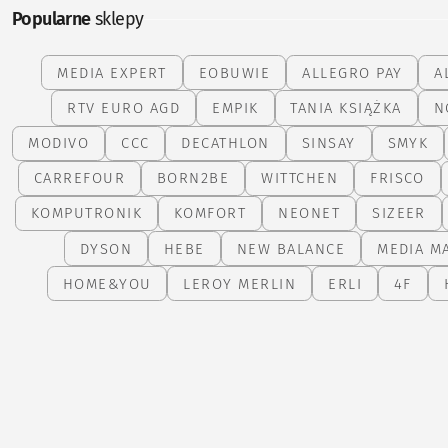
Popularne
sklepy
MEDIA EXPERT
EOBUWIE
ALLEGRO PAY
A
RTV EURO AGD
EMPIK
TANIA KSIĄŻKA
N
MODIVO
CCC
DECATHLON
SINSAY
SMYK
CARREFOUR
BORN2BE
WITTCHEN
FRISCO
KOMPUTRONIK
KOMFORT
NEONET
SIZEER
DYSON
HEBE
NEW BALANCE
MEDIA M
HOME&YOU
LEROY MERLIN
ERLI
4F