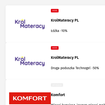
KOD
KrolMateracy PL
Łóżka -10%
KOD
KrolMateracy PL
Druga poduszka Technogel -50%
WYGASA
Komfort