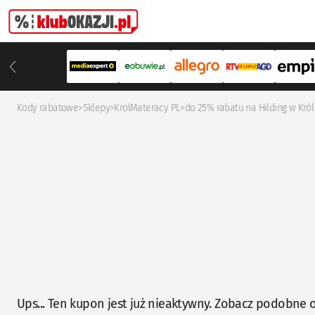
Kody rabatowe
>
Sklepy
>
KrolMateracy PL
>
do 25% rabatu na Hilding w Kró
Ups... Ten kupon jest już nieaktywny. Zobacz podobne o