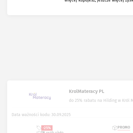
Więcej kupujesz, jeszcze więcej zys
KrolMateracy PL
do 25% rabatu na Hilding w Król 
Data ważności kodu: 30.09.2025
PROMO
-25%
78
osób użyło