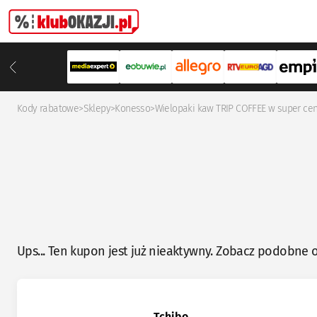
Kody rabatowe
>
Sklepy
>
Konesso
>
Wielopaki kaw TRIP COFFEE w super ce
Ups... Ten kupon jest już nieaktywny. Zobacz podobne o
Tchibo