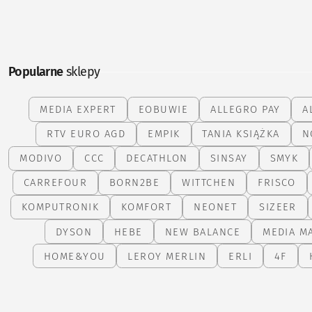
Popularne
sklepy
MEDIA EXPERT
EOBUWIE
ALLEGRO PAY
A
RTV EURO AGD
EMPIK
TANIA KSIĄŻKA
N
MODIVO
CCC
DECATHLON
SINSAY
SMYK
CARREFOUR
BORN2BE
WITTCHEN
FRISCO
KOMPUTRONIK
KOMFORT
NEONET
SIZEER
DYSON
HEBE
NEW BALANCE
MEDIA M
HOME&YOU
LEROY MERLIN
ERLI
4F