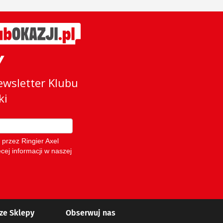
ze Sklepy
Obserwuj nas