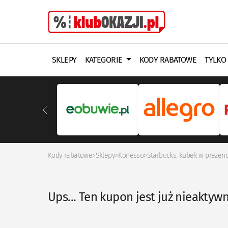
SKLEPY
KATEGORIE
KODY RABATOWE
TYLKO
Kody rabatowe
>
Sklepy
>
Konesso
>
Starbucks: kubek w prezenci
Ups... Ten kupon jest już nieaktyw