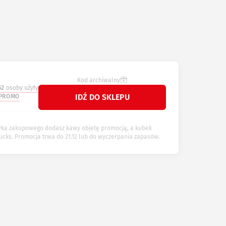
Kod archiwalny
52
osoby użyły
IDŹ DO SKLEPU
PROMO
zyka zakupowego dodasz kawy objetę promocją, a kubek
ucks. Promocja trwa do 21.12 lub do wyczerpania zapasów.