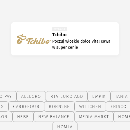
WYGASA
Tchibo
Poczuj włoskie dolce vita! Kawa
w super cenie
O PAY
ALLEGRO
RTV EURO AGD
EMPIK
TANIA 
US
CARREFOUR
BORN2BE
WITTCHEN
FRISCO
SON
HEBE
NEW BALANCE
MEDIA MARKT
HOM
HOMLA