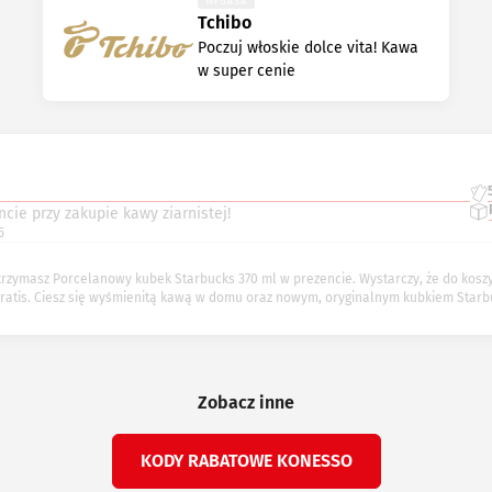
WYGASA
Tchibo
Poczuj włoskie dolce vita! Kawa
w super cenie
cie przy zakupie kawy ziarnistej!
5
otrzymasz Porcelanowy kubek Starbucks 370 ml w prezencie. Wystarczy, że do kos
ratis. Ciesz się wyśmienitą kawą w domu oraz nowym, oryginalnym kubkiem Starb
Zobacz inne
KODY RABATOWE KONESSO