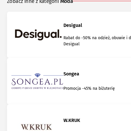
Zobacz inne z kategorii
Moda
Desigual
Rabat do -50% na odzież, obuwie i 
Desigual
Songea
Promocja -45% na biżuterię
W.KRUK