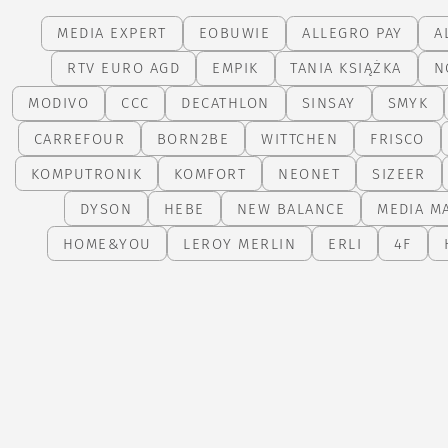
MEDIA EXPERT
EOBUWIE
ALLEGRO PAY
A
RTV EURO AGD
EMPIK
TANIA KSIĄŻKA
N
MODIVO
CCC
DECATHLON
SINSAY
SMYK
CARREFOUR
BORN2BE
WITTCHEN
FRISCO
KOMPUTRONIK
KOMFORT
NEONET
SIZEER
DYSON
HEBE
NEW BALANCE
MEDIA M
HOME&YOU
LEROY MERLIN
ERLI
4F