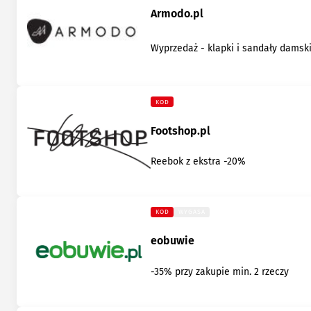
Armodo.pl
Wyprzedaż - klapki i sandały damsk
KOD
Footshop.pl
Reebok z ekstra -20%
KOD
WYGASA
eobuwie
-35% przy zakupie min. 2 rzeczy