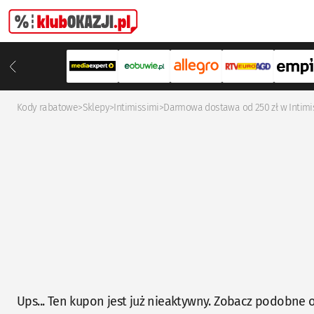
Kody rabatowe
>
Sklepy
>
Intimissimi
>
Darmowa dostawa od 250 zł w Intimi
Ups... Ten kupon jest już nieaktywny. Zobacz podobne o