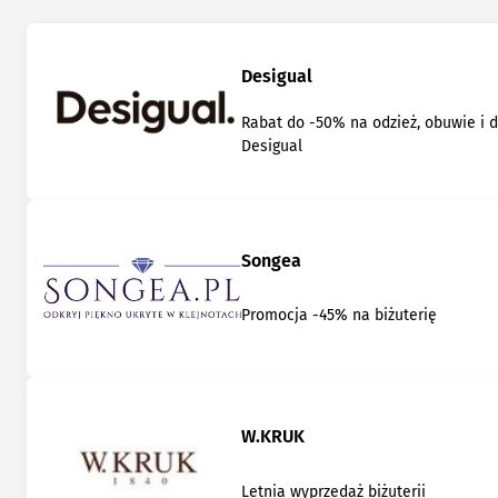
Desigual
Rabat do -50% na odzież, obuwie i 
Desigual
Songea
Promocja -45% na biżuterię
W.KRUK
Letnia wyprzedaż biżuterii