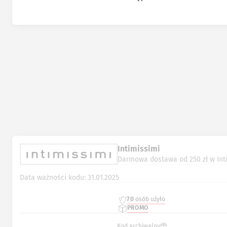
Intimissimi
Darmowa dostawa od 250 zł w Int
Data ważności kodu: 31.01.2025
70
osób użyło
PROMO
Kod archiwalny