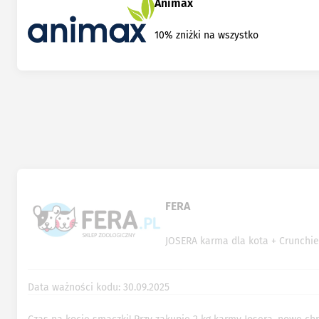
Animax
10% zniżki na wszystko
FERA
JOSERA karma dla kota + Crunchie
Data ważności kodu: 30.09.2025