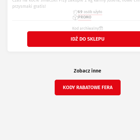
Czas na kocie smaczki! Przy zakupie 2 kg karmy Josera, nowe ch
przysmaki gratis!
69
osób użyło
PROMO
Kod archiwalny
IDŹ DO SKLEPU
Zobacz inne
KODY RABATOWE FERA