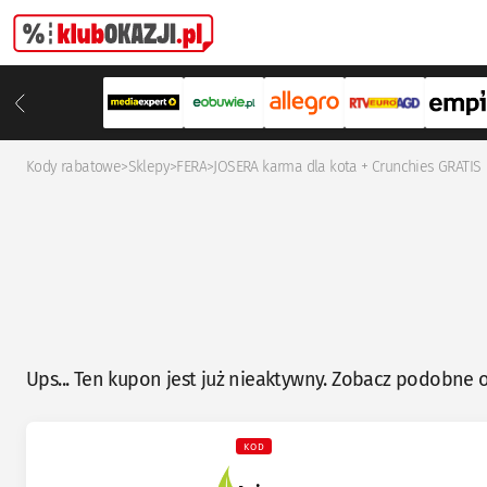
Kody rabatowe
>
Sklepy
>
FERA
>
JOSERA karma dla kota + Crunchies GRATIS
Ups... Ten kupon jest już nieaktywny. Zobacz podobne o
KOD