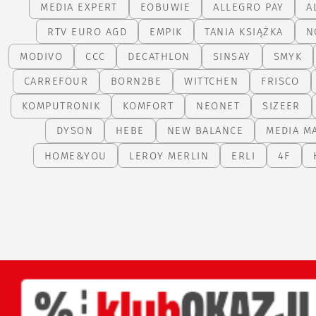
MEDIA EXPERT
EOBUWIE
ALLEGRO PAY
A
RTV EURO AGD
EMPIK
TANIA KSIĄŻKA
N
MODIVO
CCC
DECATHLON
SINSAY
SMYK
CARREFOUR
BORN2BE
WITTCHEN
FRISCO
KOMPUTRONIK
KOMFORT
NEONET
SIZEER
DYSON
HEBE
NEW BALANCE
MEDIA M
HOME&YOU
LEROY MERLIN
ERLI
4F