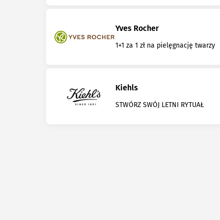
Yves Rocher
1+1 za 1 zł na pielęgnację twarzy
Kiehls
STWÓRZ SWÓJ LETNI RYTUAŁ