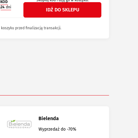
Skopiuj kod i użyj go w koszyku.
KOD
24
dni
IDŹ DO SKLEPU
koszyku przed finalizacją transakcji.
Bielenda
Wyprzedaż do -70%