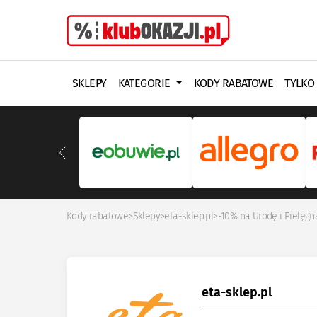
SKLEPY
KATEGORIE
KODY RABATOWE
TYLKO
Kody rabatowe
>
Sklepy
>
eta-sklep.pl
>
-10% na Urodę i Pielęgn
eta-sklep.pl