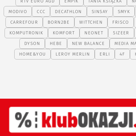
RTV EURO AGD
EMPIK
TANIA KSIĄŻKA
N
MODIVO
CCC
DECATHLON
SINSAY
SMYK
CARREFOUR
BORN2BE
WITTCHEN
FRISCO
KOMPUTRONIK
KOMFORT
NEONET
SIZEER
DYSON
HEBE
NEW BALANCE
MEDIA M
HOME&YOU
LEROY MERLIN
ERLI
4F