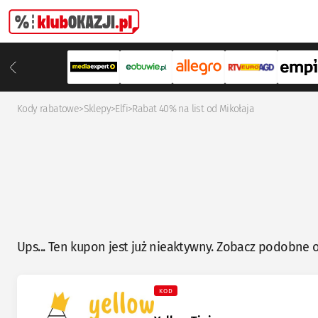
Kody rabatowe
>
Sklepy
>
Elfi
>
Rabat 40% na list od Mikołaja
Ups... Ten kupon jest już nieaktywny. Zobacz podobne o
KOD