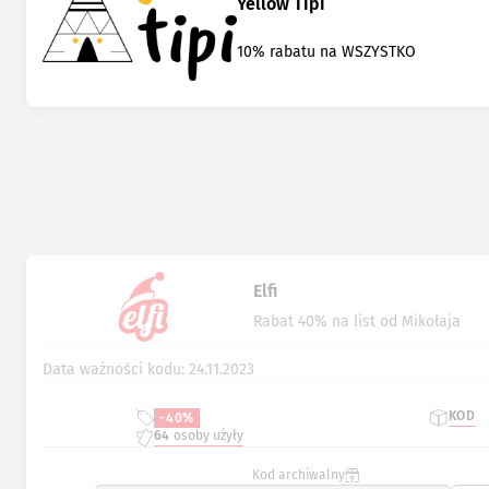
Yellow Tipi
10% rabatu na WSZYSTKO
Elfi
Rabat 40% na list od Mikołaja
Data ważności kodu: 24.11.2023
KOD
-40%
64
osoby użyły
Kod archiwalny