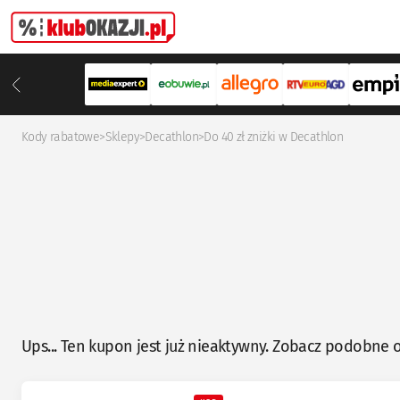
Kody rabatowe
>
Sklepy
>
Decathlon
>
Do 40 zł zniżki w Decathlon
Ups... Ten kupon jest już nieaktywny. Zobacz podobne o