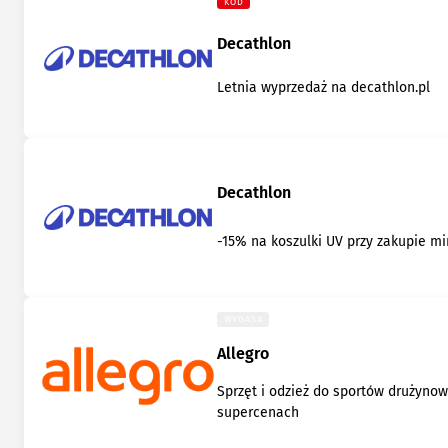
KOD
Decathlon
Letnia wyprzedaż na decathlon.pl
Decathlon
-15% na koszulki UV przy zakupie min
WYGASA
Allegro
Sprzęt i odzież do sportów drużyno
supercenach