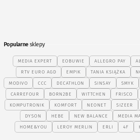
Popularne
sklepy
MEDIA EXPERT
EOBUWIE
ALLEGRO PAY
A
RTV EURO AGD
EMPIK
TANIA KSIĄŻKA
N
MODIVO
CCC
DECATHLON
SINSAY
SMYK
CARREFOUR
BORN2BE
WITTCHEN
FRISCO
KOMPUTRONIK
KOMFORT
NEONET
SIZEER
DYSON
HEBE
NEW BALANCE
MEDIA M
HOME&YOU
LEROY MERLIN
ERLI
4F