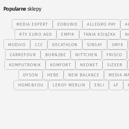
Popularne
sklepy
MEDIA EXPERT
EOBUWIE
ALLEGRO PAY
A
RTV EURO AGD
EMPIK
TANIA KSIĄŻKA
N
MODIVO
CCC
DECATHLON
SINSAY
SMYK
CARREFOUR
BORN2BE
WITTCHEN
FRISCO
KOMPUTRONIK
KOMFORT
NEONET
SIZEER
DYSON
HEBE
NEW BALANCE
MEDIA M
HOME&YOU
LEROY MERLIN
ERLI
4F