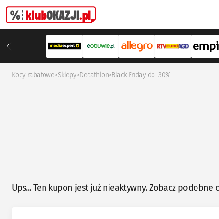
Kody rabatowe
>
Sklepy
>
Decathlon
>
Black Friday do -30%
Ups... Ten kupon jest już nieaktywny. Zobacz podobne o