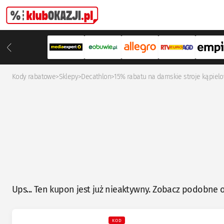
Kody rabatowe
>
Sklepy
>
Decathlon
>
15% rabatu na damskie stroje kąpiel
Ups... Ten kupon jest już nieaktywny. Zobacz podobne o
KOD