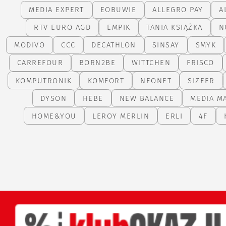
MEDIA EXPERT
EOBUWIE
ALLEGRO PAY
A
RTV EURO AGD
EMPIK
TANIA KSIĄŻKA
N
MODIVO
CCC
DECATHLON
SINSAY
SMYK
CARREFOUR
BORN2BE
WITTCHEN
FRISCO
KOMPUTRONIK
KOMFORT
NEONET
SIZEER
DYSON
HEBE
NEW BALANCE
MEDIA M
HOME&YOU
LEROY MERLIN
ERLI
4F