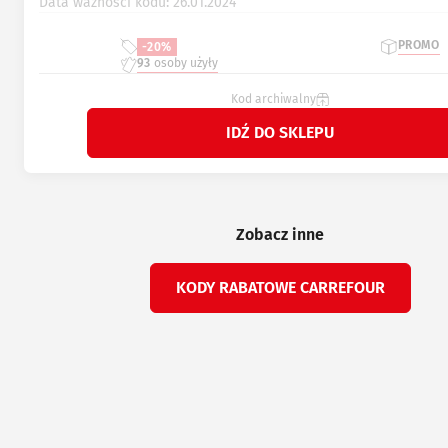
Data ważności kodu: 26.01.2024
PROMO
-20%
93
osoby użyły
Kod archiwalny
IDŹ DO SKLEPU
Zobacz inne
KODY RABATOWE CARREFOUR