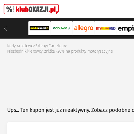
Kody rabatowe
>
Sklepy
>
Carrefour
>
Niezbędnik kierowcy: zniżka -20% na produkty motoryzacyjne
Ups... Ten kupon jest już nieaktywny. Zobacz podobne o