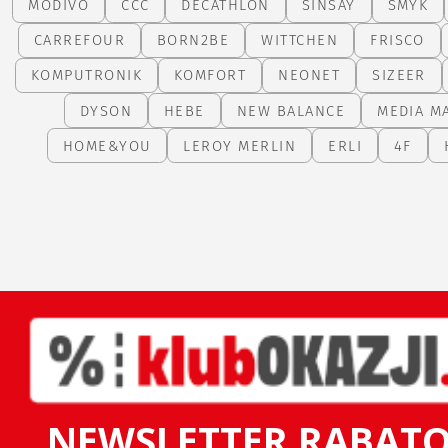
MODIVO
CCC
DECATHLON
SINSAY
SMYK
CARREFOUR
BORN2BE
WITTCHEN
FRISCO
KOMPUTRONIK
KOMFORT
NEONET
SIZEER
DYSON
HEBE
NEW BALANCE
MEDIA M
HOME&YOU
LEROY MERLIN
ERLI
4F