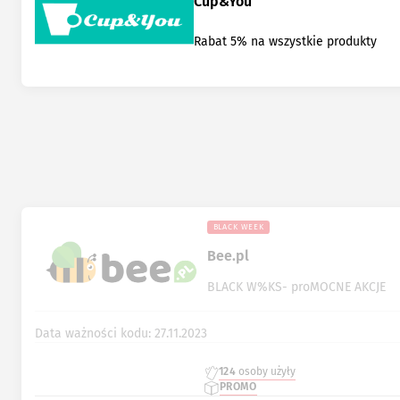
Cup&You
Rabat 5% na wszystkie produkty
BLACK WEEK
Bee.pl
BLACK W%KS- proMOCNE AKCJE
Data ważności kodu: 27.11.2023
124
osoby użyły
PROMO