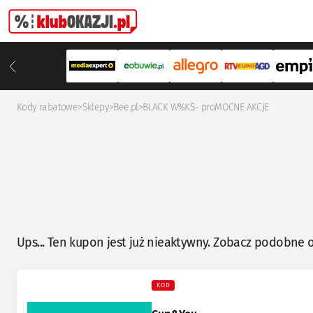
Kody rabatowe
>
Sklepy
>
Bee.pl
>
BLACK W%KS- proMOCNE AKCJE
Ups... Ten kupon jest już nieaktywny. Zobacz podobne o
KOD