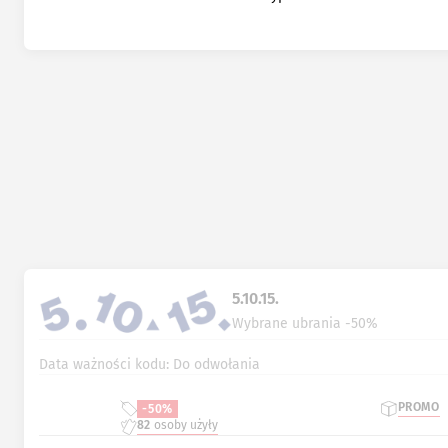
5.10.15.
Wybrane ubrania -50%
Data ważności kodu: Do odwołania
PROMO
-50%
82
osoby użyły