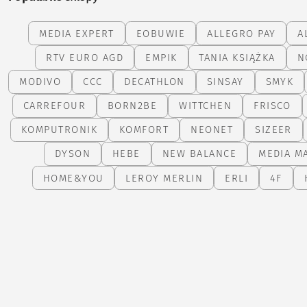
MEDIA EXPERT
EOBUWIE
ALLEGRO PAY
A
RTV EURO AGD
EMPIK
TANIA KSIĄŻKA
N
MODIVO
CCC
DECATHLON
SINSAY
SMYK
CARREFOUR
BORN2BE
WITTCHEN
FRISCO
KOMPUTRONIK
KOMFORT
NEONET
SIZEER
DYSON
HEBE
NEW BALANCE
MEDIA M
HOME&YOU
LEROY MERLIN
ERLI
4F