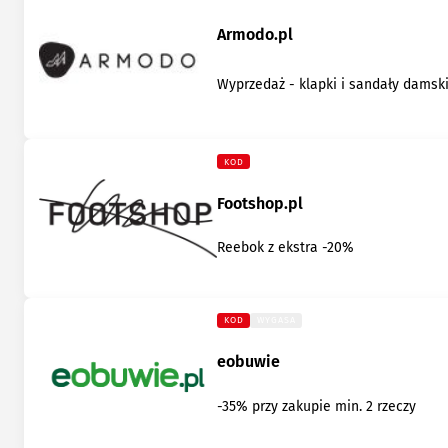
Armodo.pl
Wyprzedaż - klapki i sandały damsk
KOD
Footshop.pl
Reebok z ekstra -20%
KOD
WYGASA
eobuwie
-35% przy zakupie min. 2 rzeczy