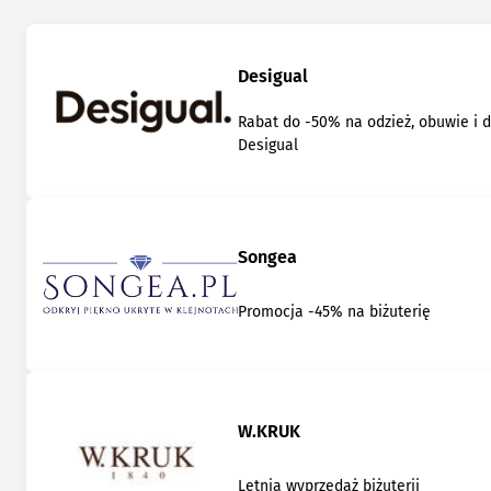
Desigual
Rabat do -50% na odzież, obuwie i 
Desigual
Songea
Promocja -45% na biżuterię
W.KRUK
Letnia wyprzedaż biżuterii