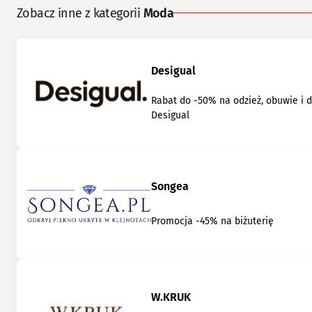
Zobacz inne z kategorii
Moda
Desigual
Rabat do -50% na odzież, obuwie i 
Desigual
Songea
Promocja -45% na biżuterię
W.KRUK