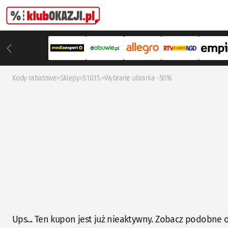
Kody rabatowe
>
Sklepy
>
5.10.15.
>
Wybrane ubrania -50%
Ups... Ten kupon jest już nieaktywny. Zobacz podobne o