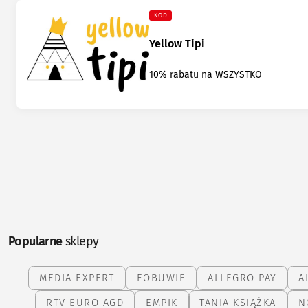
KOD
Yellow Tipi
10% rabatu na WSZYSTKO
Popularne
sklepy
MEDIA EXPERT
EOBUWIE
ALLEGRO PAY
A
RTV EURO AGD
EMPIK
TANIA KSIĄŻKA
N