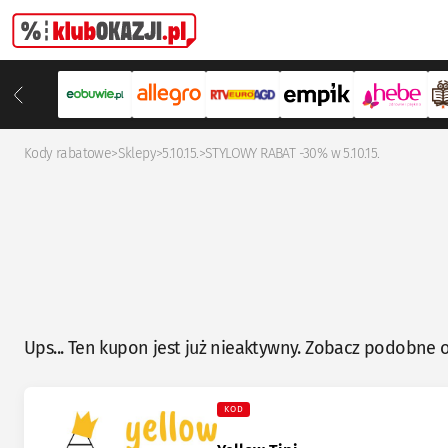
Kody rabatowe
>
Sklepy
>
5.10.15.
>
STYLOWY RABAT -30% w 5.10.15.
Ups... Ten kupon jest już nieaktywny. Zobacz podobne o
KOD