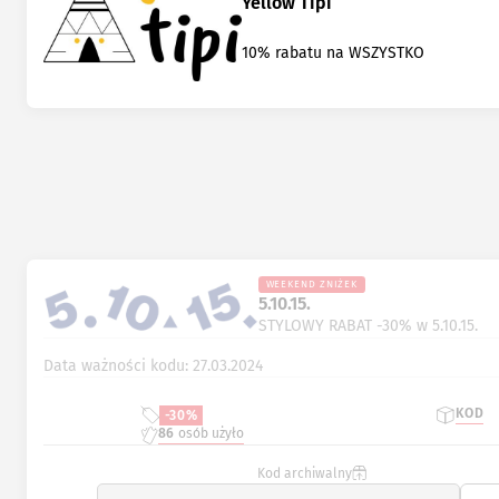
Yellow Tipi
10% rabatu na WSZYSTKO
WEEKEND ZNIŻEK
5.10.15.
STYLOWY RABAT -30% w 5.10.15.
Data ważności kodu: 27.03.2024
KOD
-30%
86
osób użyło
Kod archiwalny