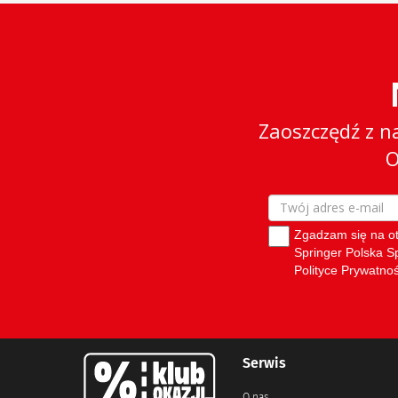
Serwis
O nas