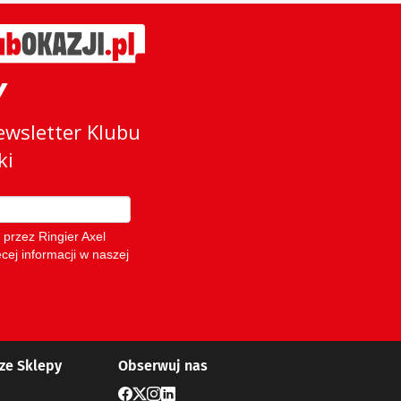
ze Sklepy
Obserwuj nas