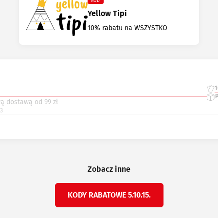
KOD
Yellow Tipi
10% rabatu na WSZYSTKO
ą dostawą od 99 zł
23
Zobacz inne
KODY RABATOWE 5.10.15.