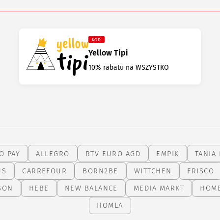
KOD
Yellow Tipi
10% rabatu na WSZYSTKO
O PAY
ALLEGRO
RTV EURO AGD
EMPIK
TANIA 
US
CARREFOUR
BORN2BE
WITTCHEN
FRISCO
SON
HEBE
NEW BALANCE
MEDIA MARKT
HOM
HOMLA