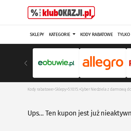
SKLEPY
KATEGORIE
KODY RABATOWE
TYLKO
Kody rabatowe
>
Sklepy
>
5.10.15.
>
Cyber Niedziela z darmową do
Ups... Ten kupon jest już nieaktyw