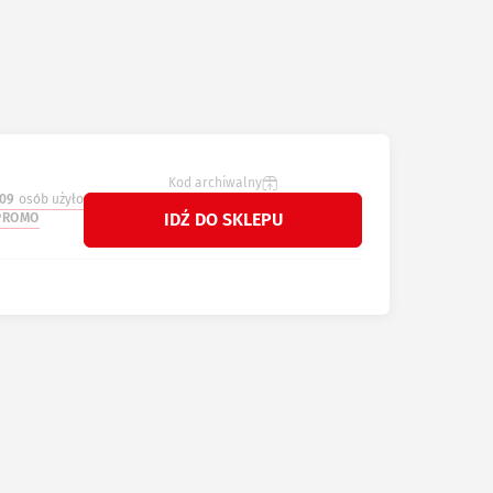
Kod archiwalny
109
osób użyło
IDŹ DO SKLEPU
PROMO