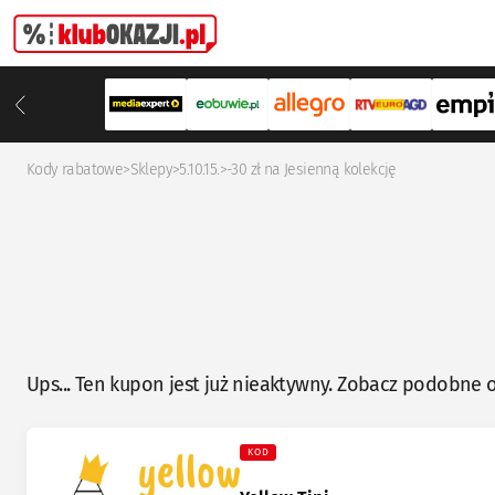
Kody rabatowe
>
Sklepy
>
5.10.15.
>
-30 zł na Jesienną kolekcję
Ups... Ten kupon jest już nieaktywny. Zobacz podobne o
KOD