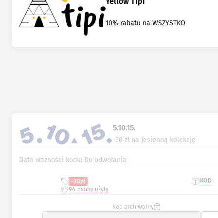
Yellow Tipi
10% rabatu na WSZYSTKO
5.10.15.
-30 zł na Jesienną kolekcję
Data ważności kodu: Do odwołania
KOD
-30zł
94
osoby użyły
Kod archiwalny