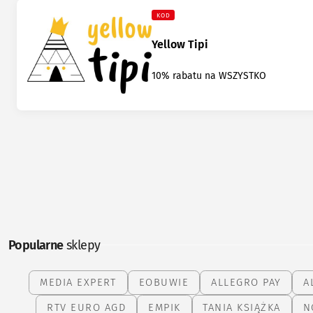
KOD
Yellow Tipi
10% rabatu na WSZYSTKO
Popularne
sklepy
MEDIA EXPERT
EOBUWIE
ALLEGRO PAY
A
RTV EURO AGD
EMPIK
TANIA KSIĄŻKA
N