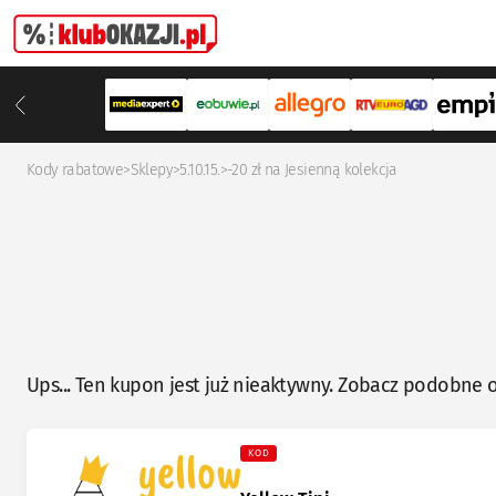
Kody rabatowe
>
Sklepy
>
5.10.15.
>
-20 zł na Jesienną kolekcja
Ups... Ten kupon jest już nieaktywny. Zobacz podobne o
KOD