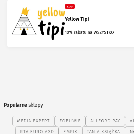
KOD
Yellow Tipi
10% rabatu na WSZYSTKO
Popularne
sklepy
MEDIA EXPERT
EOBUWIE
ALLEGRO PAY
A
RTV EURO AGD
EMPIK
TANIA KSIĄŻKA
N