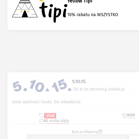
Yellow Tipi
10% rabatu na WSZYSTKO
5.10.15.
-20 zł na Jesienną kolekcja
Data ważności kodu: Do odwołania
KOD
-20zł
62
osoby użyły
Kod archiwalny